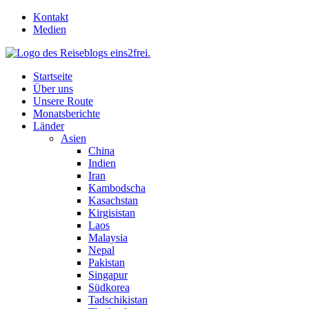
Skip
Kontakt
to
Medien
content
Startseite
Über uns
Unsere Route
Monatsberichte
Länder
Asien
China
Indien
Iran
Kambodscha
Kasachstan
Kirgisistan
Laos
Malaysia
Nepal
Pakistan
Singapur
Südkorea
Tadschikistan