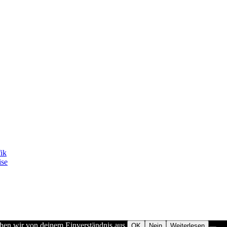
fik
ise
ehen wir von deinem Einverständnis aus.
OK
Nein
Weiterlesen