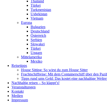
Thailand
Türkei
Turkmenistan
Usbekistan
Vietnam
Europa
Bulgarien
Deutschland
Österreich
Serbien
Slowakei
Türkei
Ungarn
Mittelamerika
Mexiko
Reisetipps
House Sitting: So wirst du zum House Sitter
Frachtschiffreise: Mit dem Containerschiff über den Pazi
Tipps rund ums Geld: Das kostet eine nachhaltige Weltre
Nachhaltig reisen – So klappt’s!
Veranstaltungen
Kontakt
Medien
Impressum