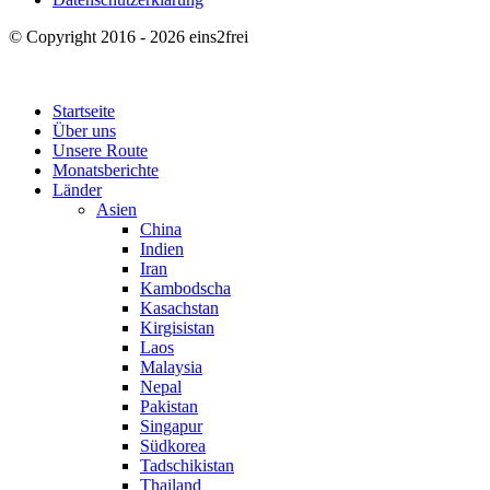
© Copyright 2016 - 2026 eins2frei
Startseite
Über uns
Unsere Route
Monatsberichte
Länder
Asien
China
Indien
Iran
Kambodscha
Kasachstan
Kirgisistan
Laos
Malaysia
Nepal
Pakistan
Singapur
Südkorea
Tadschikistan
Thailand