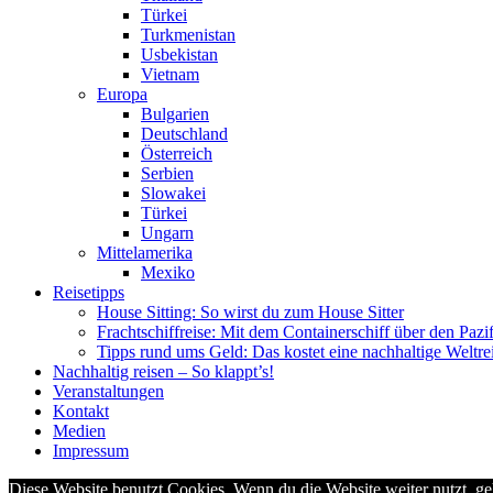
Türkei
Turkmenistan
Usbekistan
Vietnam
Europa
Bulgarien
Deutschland
Österreich
Serbien
Slowakei
Türkei
Ungarn
Mittelamerika
Mexiko
Reisetipps
House Sitting: So wirst du zum House Sitter
Frachtschiffreise: Mit dem Containerschiff über den Pazi
Tipps rund ums Geld: Das kostet eine nachhaltige Weltre
Nachhaltig reisen – So klappt’s!
Veranstaltungen
Kontakt
Medien
Impressum
Diese Website benutzt Cookies. Wenn du die Website weiter nutzt, g