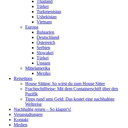
Thailand
Türkei
Turkmenistan
Usbekistan
Vietnam
Europa
Bulgarien
Deutschland
Österreich
Serbien
Slowakei
Türkei
Ungarn
Mittelamerika
Mexiko
Reisetipps
House Sitting: So wirst du zum House Sitter
Frachtschiffreise: Mit dem Containerschiff über den
Pazifik
Tipps rund ums Geld: Das kostet eine nachhaltige
Weltreise
Nachhaltig reisen – So klappt’s!
Veranstaltungen
Kontakt
Medien