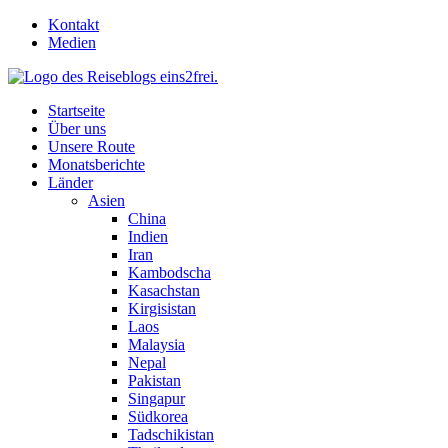
Skip
Kontakt
to
Medien
content
Startseite
Über uns
Unsere Route
Monatsberichte
Länder
Asien
China
Indien
Iran
Kambodscha
Kasachstan
Kirgisistan
Laos
Malaysia
Nepal
Pakistan
Singapur
Südkorea
Tadschikistan