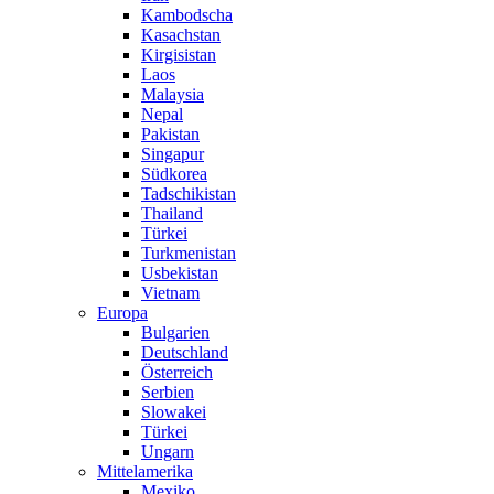
Kambodscha
Kasachstan
Kirgisistan
Laos
Malaysia
Nepal
Pakistan
Singapur
Südkorea
Tadschikistan
Thailand
Türkei
Turkmenistan
Usbekistan
Vietnam
Europa
Bulgarien
Deutschland
Österreich
Serbien
Slowakei
Türkei
Ungarn
Mittelamerika
Mexiko