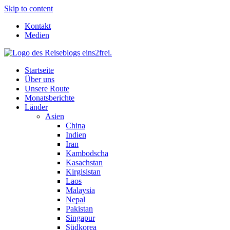
Skip to content
Kontakt
Medien
Startseite
Über uns
Unsere Route
Monatsberichte
Länder
Asien
China
Indien
Iran
Kambodscha
Kasachstan
Kirgisistan
Laos
Malaysia
Nepal
Pakistan
Singapur
Südkorea