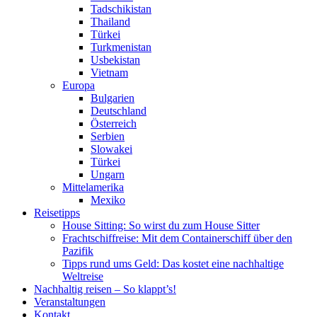
Tadschikistan
Thailand
Türkei
Turkmenistan
Usbekistan
Vietnam
Europa
Bulgarien
Deutschland
Österreich
Serbien
Slowakei
Türkei
Ungarn
Mittelamerika
Mexiko
Reisetipps
House Sitting: So wirst du zum House Sitter
Frachtschiffreise: Mit dem Containerschiff über den
Pazifik
Tipps rund ums Geld: Das kostet eine nachhaltige
Weltreise
Nachhaltig reisen – So klappt’s!
Veranstaltungen
Kontakt