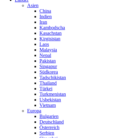
Asien
China
Indien
Iran
Kambodscha
Kasachstan
Kirgisistan
Laos
Malaysia
Nepal
Pakistan
Singapur
Südkorea
Tadschikistan
Thailand
Türkei
Turkmenistan
Usbekistan
Vietnam
Europa
Bulgarien
Deutschland
Österreich
Serbien