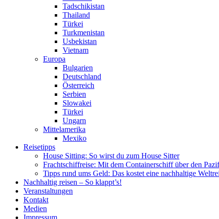
Tadschikistan
Thailand
Türkei
Turkmenistan
Usbekistan
Vietnam
Europa
Bulgarien
Deutschland
Österreich
Serbien
Slowakei
Türkei
Ungarn
Mittelamerika
Mexiko
Reisetipps
House Sitting: So wirst du zum House Sitter
Frachtschiffreise: Mit dem Containerschiff über den Pazi
Tipps rund ums Geld: Das kostet eine nachhaltige Weltre
Nachhaltig reisen – So klappt’s!
Veranstaltungen
Kontakt
Medien
Impressum