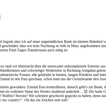
d
 und Jogesh sitze ich auf einer ungemütlichen Bank im kleinen Bahnhof
d geschuldet, dass wir trotz Nachtzug so früh in Mary angekommen sin
erem Fünf-Tages-Transitvisum auch nötig ist.
r sind wir überrascht über die unerwartet unkomplizierte Einreise aus
ändlerinnen und schwieriger Weiterreise in Richtung Ashgabat gelesen. 
 turkmenische Frauen, alle gekleidet in bunten, langen Kleidern und in
. Einmal in den Pass geschaut, schon haut uns der Grenzbeamte den Aus
hinein gewunken. Einmal Pass kontrollieren, danach geht’s zur Bank, 
amit im wahrsten Sinne des Wortes strahlend anlächelt… 😉 Die harte G
n? Waffen? Heroin? Wir scheinen geschockt geguckt zu haben, denn rasc
o my country!“
. Ob das ein Zeichen sein soll?