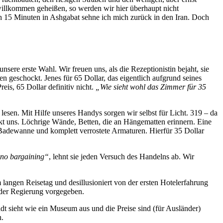
willkommen geheißen, so werden wir hier überhaupt nicht
h 15 Minuten in Ashgabat sehne ich mich zurück in den Iran. Doch
ere erste Wahl. Wir freuen uns, als die Rezeptionistin bejaht, sie
 geschockt. Jenes für 65 Dollar, das eigentlich aufgrund seines
eis, 65 Dollar definitiv nicht.
„Wie sieht wohl das Zimmer für 35
esen. Mit Hilfe unseres Handys sorgen wir selbst für Licht. 319 – da
kt uns. Löchrige Wände, Betten, die an Hängematten erinnern. Eine
te Badewanne und komplett verrostete Armaturen. Hierfür 35 Dollar
, no bargaining“
, lehnt sie jeden Versuch des Handelns ab. Wir
angen Reisetag und desillusioniert von der ersten Hotelerfahrung
n der Regierung vorgegeben.
dt sieht wie ein Museum aus und die Preise sind (für Ausländer)
n.