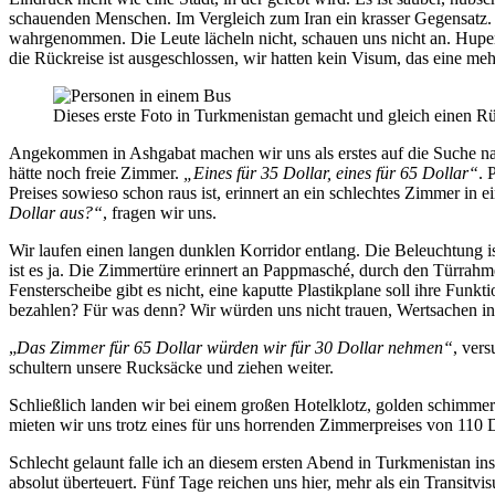
schauenden Menschen. Im Vergleich zum Iran ein krasser Gegensatz. W
wahrgenommen. Die Leute lächeln nicht, schauen uns nicht an. Hupen
die Rückreise ist ausgeschlossen, wir hatten kein Visum, das eine meh
Dieses erste Foto in Turkmenistan gemacht und gleich einen
Angekommen in Ashgabat machen wir uns als erstes auf die Suche nach 
hätte noch freie Zimmer.
„Eines für 35 Dollar, eines für 65 Dollar“
. 
Preises sowieso schon raus ist, erinnert an ein schlechtes Zimmer in 
Dollar aus?“
, fragen wir uns.
Wir laufen einen langen dunklen Korridor entlang. Die Beleuchtung is
ist es ja. Die Zimmertüre erinnert an Pappmasché, durch den Türrahm
Fensterscheibe gibt es nicht, eine kaputte Plastikplane soll ihre Fun
bezahlen? Für was denn? Wir würden uns nicht trauen, Wertsachen in
„
Das Zimmer für 65 Dollar würden wir für 30 Dollar nehmen“
, vers
schultern unsere Rucksäcke und ziehen weiter.
Schließlich landen wir bei einem großen Hotelklotz, golden schimme
mieten wir uns trotz eines für uns horrenden Zimmerpreises von 110 
Schlecht gelaunt falle ich an diesem ersten Abend in Turkmenistan in
absolut überteuert. Fünf Tage reichen uns hier, mehr als ein Transitv