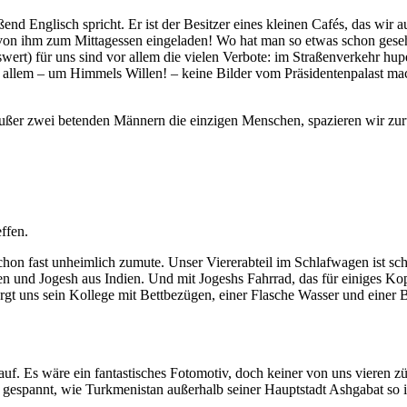
end Englisch spricht. Er ist der Besitzer eines kleinen Cafés, das wir a
von ihm zum Mittagessen eingeladen! Wo hat man so etwas schon gesehen
ert) für uns sind vor allem die vielen Verbote: im Straßenverkehr hupe
r allem – um Himmels Willen! – keine Bilder vom Präsidentenpalast ma
ußer zwei betenden Männern die einzigen Menschen, spazieren wir zur
ffen.
chon fast unheimlich zumute. Unser Viererabteil im Schlafwagen ist sc
ien und Jogesh aus Indien. Und mit Jogeshs Fahrrad, das für einiges 
rgt uns sein Kollege mit Bettbezügen, einer Flasche Wasser und einer B
auf. Es wäre ein fantastisches Fotomotiv, doch keiner von uns vieren 
gespannt, wie Turkmenistan außerhalb seiner Hauptstadt Ashgabat so i