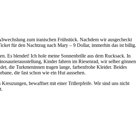
e Abwechslung zum iranischen Frühstück. Nachdem wir ausgecheckt
cket für den Nachtzug nach Mary – 9 Dollar, immerhin das ist billig.
en. Es blendet! Ich hole meine Sonnenbrille aus dem Rucksack. In
nosaurierausstellung, Kinder fahren im Riesenrad, wir selber gönnen
et, die Turkmeninnen tragen lange, farbenfrohe Kleider. Beides
rbane, die fast schon wie ein Hut aussehen.
 Kreuzungen, bewaffnet mit einer Trillerpfeife. Wir sind uns nicht
t.