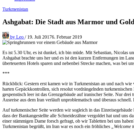
Turkmenistan
Ashgabat: Die Stadt aus Marmor und Gol
by
Leo
/
19. Juli 2017
6. Februar 2019
Es ist 5.30 Uhr, es ist dunkel, ich bin müde. Mit Sebastian, Nicolas
Ashgabat brachte uns her und es ist den kurzen Entfernungen im Lan
überteuerten Hotels sparen und nebenbei Strecke machen, was bei uns
***
Rückblick: Gestern erst kamen wir in Turkmenistan an und nach wie vo
harten Gepäckkontrollen, sich resolut vordrängelnden turkmenischen H
gespenstisch leer ist das Grenzgebäude auf iranischer Seite. Nur drei
Ausreise aus dem Iran verläuft unproblematisch und überaus schnell
Auf turkmenischer Seite werden wir sogleich in das Einreisegebäude 
dass der Bankangestellte alle Schneidezähne vergoldet hat und uns d
einer stämmigen Dame forsch gefragt, ob wir Tabletten bei uns habe
Turkmenistan begrüßt, im Iran war es noch ein fröhliches
„Welcome t