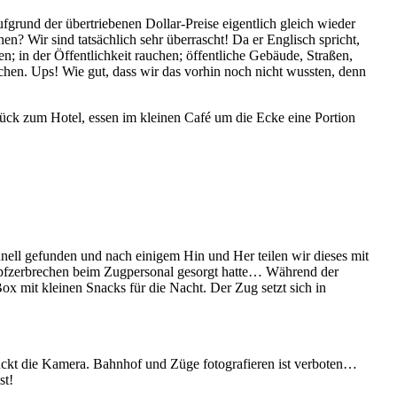
ufgrund der übertriebenen Dollar-Preise eigentlich gleich wieder
? Wir sind tatsächlich sehr überrascht! Da er Englisch spricht,
n; in der Öffentlichkeit rauchen; öffentliche Gebäude, Straßen,
chen. Ups! Wie gut, dass wir das vorhin noch nicht wussten, denn
ück zum Hotel, essen im kleinen Café um die Ecke eine Portion
hnell gefunden und nach einigem Hin und Her teilen wir dieses mit
Kopfzerbrechen beim Zugpersonal gesorgt hatte… Während der
ox mit kleinen Snacks für die Nacht. Der Zug setzt sich in
zückt die Kamera. Bahnhof und Züge fotografieren ist verboten…
st!