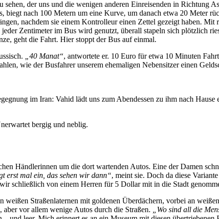
 sehen, der uns und die wenigen anderen Einreisenden in Richtung Ashg
los, biegt nach 100 Metern um eine Kurve, um danach etwa 20 Meter rück
ngen, nachdem sie einem Kontrolleur einen Zettel gezeigt haben. Mit r
, jeder Zentimeter im Bus wird genutzt, überall stapeln sich plötzlich 
nze, geht die Fahrt. Hier stoppt der Bus auf einmal.
ussisch.
„40 Manat“
, antwortete er. 10 Euro für etwa 10 Minuten Fahr
hlen, wie der Busfahrer unserem ehemaligen Nebensitzer einen Geldsc
egegnung im Iran: Vahid lädt uns zum Abendessen zu ihm nach Hause 
nerwartet bergig und neblig.
nischen Händlerinnen um die dort wartenden Autos. Eine der Damen schn
gt erst mal ein, das sehen wir dann“
, meint sie. Doch da diese Variante
r schließlich von einem Herren für 5 Dollar mit in die Stadt genomm
von weißen Straßenlaternen mit goldenen Überdächern, vorbei an weißen
e, aber vor allem wenige Autos durch die Straßen.
„Wo sind all die Me
sch – und leer. Mich erinnert es an ein Museum mit diesen übertriebenen