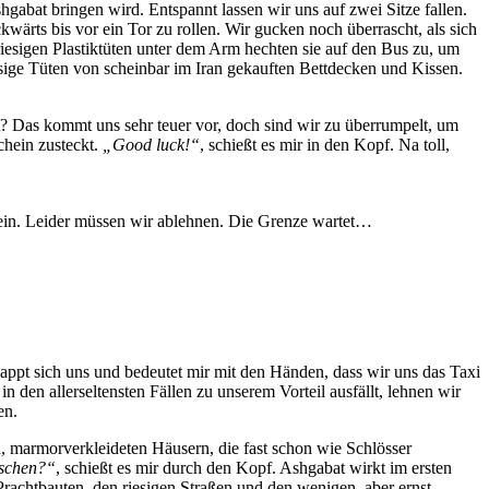
abat bringen wird. Entspannt lassen wir uns auf zwei Sitze fallen.
wärts bis vor ein Tor zu rollen. Wir gucken noch überrascht, als sich
iesigen Plastiktüten unter dem Arm hechten sie auf den Bus zu, um
riesige Tüten von scheinbar im Iran gekauften Bettdecken und Kissen.
t? Das kommt uns sehr teuer vor, doch sind wir zu überrumpelt, um
hein zusteckt.
„Good luck!“
, schießt es mir in den Kopf. Na toll,
ein. Leider müssen wir ablehnen. Die Grenze wartet…
appt sich uns und bedeutet mir mit den Händen, dass wir uns das Taxi
 in den allerseltensten Fällen zu unserem Vorteil ausfällt, lehnen wir
en.
, marmorverkleideten Häusern, die fast schon wie Schlösser
nschen?“
, schießt es mir durch den Kopf. Ashgabat wirkt im ersten
 Prachtbauten, den riesigen Straßen und den wenigen, aber ernst