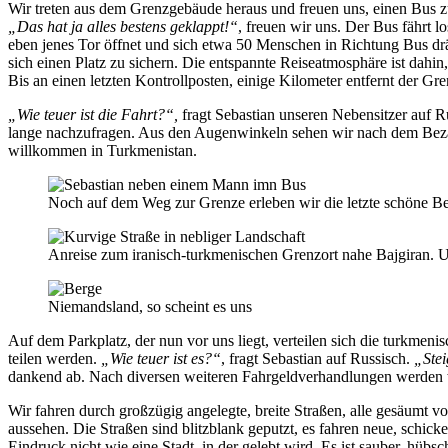
Wir treten aus dem Grenzgebäude heraus und freuen uns, einen Bus zu
„Das hat ja alles bestens geklappt!“
, freuen wir uns. Der Bus fährt 
eben jenes Tor öffnet und sich etwa 50 Menschen in Richtung Bus drä
sich einen Platz zu sichern. Die entspannte Reiseatmosphäre ist dahin
Bis an einen letzten Kontrollposten, einige Kilometer entfernt der Gre
„Wie teuer ist die Fahrt?“,
fragt Sebastian unseren Nebensitzer auf R
lange nachzufragen. Aus den Augenwinkeln sehen wir nach dem Beza
willkommen in Turkmenistan.
Noch auf dem Weg zur Grenze erleben wir die letzte schöne B
Anreise zum iranisch-turkmenischen Grenzort nahe Bajgiran. U
Niemandsland, so scheint es uns
Auf dem Parkplatz, der nun vor uns liegt, verteilen sich die turkme
teilen werden.
„Wie teuer ist es?“
, fragt Sebastian auf Russisch.
„Stei
dankend ab. Nach diversen weiteren Fahrgeldverhandlungen werden wi
Wir fahren durch großzügig angelegte, breite Straßen, alle gesäumt 
aussehen. Die Straßen sind blitzblank geputzt, es fahren neue, schick
Eindruck nicht wie eine Stadt, in der gelebt wird. Es ist sauber, hüb