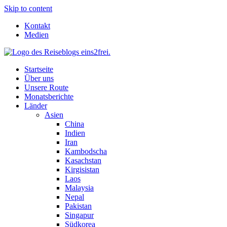
Skip to content
Kontakt
Medien
Startseite
Über uns
Unsere Route
Monatsberichte
Länder
Asien
China
Indien
Iran
Kambodscha
Kasachstan
Kirgisistan
Laos
Malaysia
Nepal
Pakistan
Singapur
Südkorea