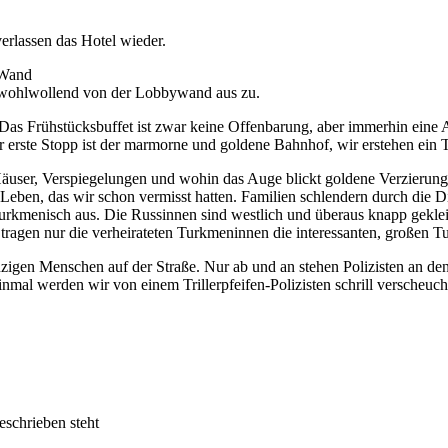
erlassen das Hotel wieder.
t wohlwollend von der Lobbywand aus zu.
 Das Frühstücksbuffet ist zwar keine Offenbarung, aber immerhin ein
erste Stopp ist der marmorne und goldene Bahnhof, wir erstehen ein Ti
Häuser, Verspiegelungen und wohin das Auge blickt goldene Verzierung
eben, das wir schon vermisst hatten. Familien schlendern durch die Di
urkmenisch aus. Die Russinnen sind westlich und überaus knapp gekleid
tragen nur die verheirateten Turkmeninnen die interessanten, großen Tu
nzigen Menschen auf der Straße. Nur ab und an stehen Polizisten an den
nmal werden wir von einem Trillerpfeifen-Polizisten schrill verscheuch