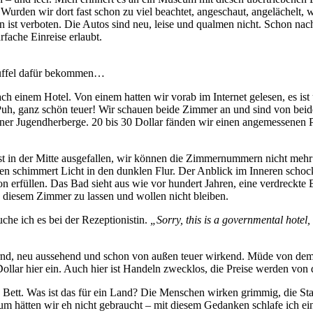
urden wir dort fast schon zu viel beachtet, angeschaut, angelächelt, 
 ist verboten. Die Autos sind neu, leise und qualmen nicht. Schon nac
rfache Einreise erlaubt.
 Rüffel dafür bekommen…
einem Hotel. Von einem hatten wir vorab im Internet gelesen, es ist uns
Puh, ganz schön teuer! Wir schauen beide Zimmer an und sind von beiden
einer Jugendherberge. 20 bis 30 Dollar fänden wir einen angemessenen Pr
t in der Mitte ausgefallen, wir können die Zimmernummern nicht mehr l
en schimmert Licht in den dunklen Flur. Der Anblick im Inneren schoc
ktion erfüllen. Das Bad sieht aus wie vor hundert Jahren, eine verdreck
 diesem Zimmer zu lassen und wollen nicht bleiben.
uche ich es bei der Rezeptionistin.
„Sorry, this is a governmental hotel
rnd, neu aussehend und schon von außen teuer wirkend. Müde von dem l
Dollar hier ein. Auch hier ist Handeln zwecklos, die Preise werden vo
s Bett. Was ist das für ein Land? Die Menschen wirken grimmig, die Sta
isum hätten wir eh nicht gebraucht – mit diesem Gedanken schlafe ich ei