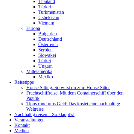
Thailand
Türkei
Turkmenistan
Usbekistan
Vietnam
Europa
Bulgarien
Deutschland
Österreich
Serbien
Slowakei
Türkei
Ungarn
Mittelamerika
Mexiko
Reisetipps
House Sitting: So wirst du zum House Sitter
Frachtschiffreise: Mit dem Containerschiff über den
Pazifik
Tipps rund ums Geld: Das kostet eine nachhaltige
Weltreise
Nachhaltig reisen – So klappt’s!
Veranstaltungen
Kontakt
Medien