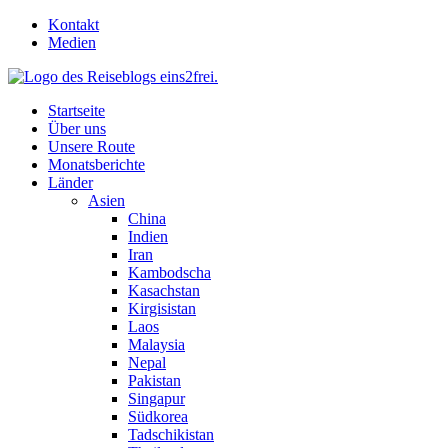
Skip
Kontakt
to
Medien
content
Startseite
Über uns
Unsere Route
Monatsberichte
Länder
Asien
China
Indien
Iran
Kambodscha
Kasachstan
Kirgisistan
Laos
Malaysia
Nepal
Pakistan
Singapur
Südkorea
Tadschikistan