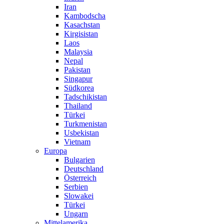
Iran
Kambodscha
Kasachstan
Kirgisistan
Laos
Malaysia
Nepal
Pakistan
Singapur
Südkorea
Tadschikistan
Thailand
Türkei
Turkmenistan
Usbekistan
Vietnam
Europa
Bulgarien
Deutschland
Österreich
Serbien
Slowakei
Türkei
Ungarn
Mittelamerika