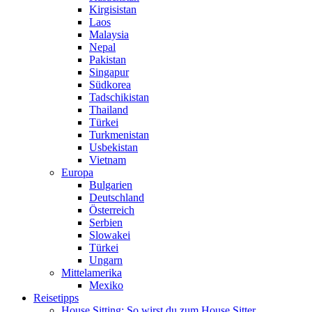
Kirgisistan
Laos
Malaysia
Nepal
Pakistan
Singapur
Südkorea
Tadschikistan
Thailand
Türkei
Turkmenistan
Usbekistan
Vietnam
Europa
Bulgarien
Deutschland
Österreich
Serbien
Slowakei
Türkei
Ungarn
Mittelamerika
Mexiko
Reisetipps
House Sitting: So wirst du zum House Sitter