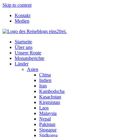
Skip to content
Kontakt
Medien
Startseite
Über uns
Unsere Route
Monatsberichte
Länder
Asien
China
Indien
Iran
Kambodscha
Kasachstan
Kirgisistan
Laos
Malaysia
Nepal
Pakistan
Singapur
Südkorea