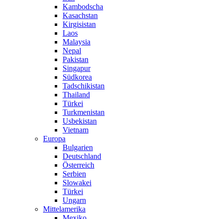
Kambodscha
Kasachstan
Kirgisistan
Laos
Malaysia
Nepal
Pakistan
Singapur
Südkorea
Tadschikistan
Thailand
Türkei
Turkmenistan
Usbekistan
Vietnam
Europa
Bulgarien
Deutschland
Österreich
Serbien
Slowakei
Türkei
Ungarn
Mittelamerika
Mexiko