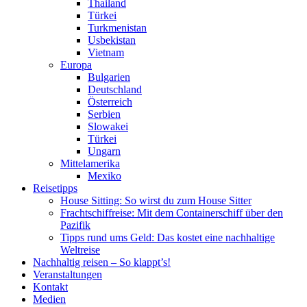
Thailand
Türkei
Turkmenistan
Usbekistan
Vietnam
Europa
Bulgarien
Deutschland
Österreich
Serbien
Slowakei
Türkei
Ungarn
Mittelamerika
Mexiko
Reisetipps
House Sitting: So wirst du zum House Sitter
Frachtschiffreise: Mit dem Containerschiff über den
Pazifik
Tipps rund ums Geld: Das kostet eine nachhaltige
Weltreise
Nachhaltig reisen – So klappt’s!
Veranstaltungen
Kontakt
Medien