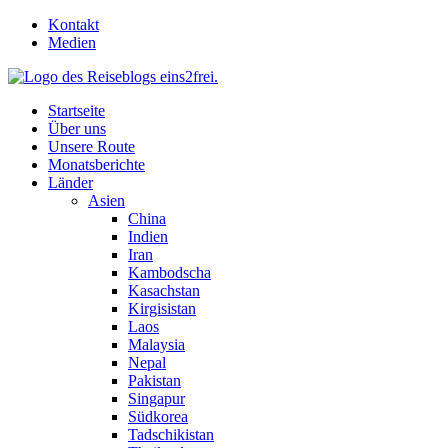
Skip
Kontakt
to
Medien
content
Startseite
Über uns
Unsere Route
Monatsberichte
Länder
Asien
China
Indien
Iran
Kambodscha
Kasachstan
Kirgisistan
Laos
Malaysia
Nepal
Pakistan
Singapur
Südkorea
Tadschikistan