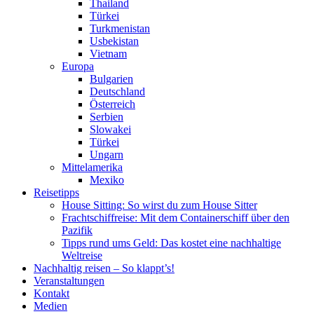
Thailand
Türkei
Turkmenistan
Usbekistan
Vietnam
Europa
Bulgarien
Deutschland
Österreich
Serbien
Slowakei
Türkei
Ungarn
Mittelamerika
Mexiko
Reisetipps
House Sitting: So wirst du zum House Sitter
Frachtschiffreise: Mit dem Containerschiff über den
Pazifik
Tipps rund ums Geld: Das kostet eine nachhaltige
Weltreise
Nachhaltig reisen – So klappt’s!
Veranstaltungen
Kontakt
Medien