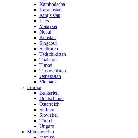
Kambodscha
Kasachstan
Kirgisistan
Laos
Malaysia
Nepal
Pakistan
Singapur
Südkorea
Tadschikistan
Thailand
Türkei
Turkmenistan
Usbekistan
Vietnam
Europa
Bulgarien
Deutschland
Österreich
Serbien
Slowakei
Türkei
Ungarn
Mittelamerika
Mexiko