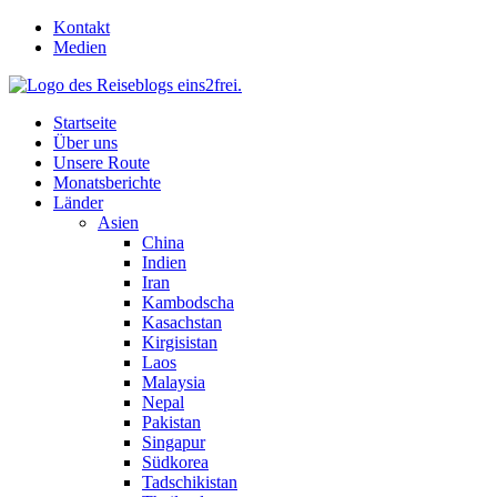
Skip
Kontakt
to
Medien
content
Startseite
Über uns
Unsere Route
Monatsberichte
Länder
Asien
China
Indien
Iran
Kambodscha
Kasachstan
Kirgisistan
Laos
Malaysia
Nepal
Pakistan
Singapur
Südkorea
Tadschikistan