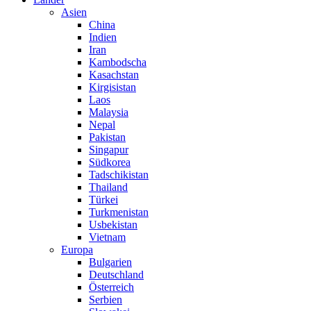
Asien
China
Indien
Iran
Kambodscha
Kasachstan
Kirgisistan
Laos
Malaysia
Nepal
Pakistan
Singapur
Südkorea
Tadschikistan
Thailand
Türkei
Turkmenistan
Usbekistan
Vietnam
Europa
Bulgarien
Deutschland
Österreich
Serbien