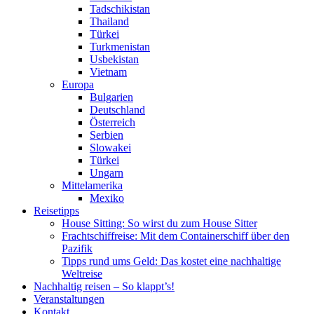
Tadschikistan
Thailand
Türkei
Turkmenistan
Usbekistan
Vietnam
Europa
Bulgarien
Deutschland
Österreich
Serbien
Slowakei
Türkei
Ungarn
Mittelamerika
Mexiko
Reisetipps
House Sitting: So wirst du zum House Sitter
Frachtschiffreise: Mit dem Containerschiff über den
Pazifik
Tipps rund ums Geld: Das kostet eine nachhaltige
Weltreise
Nachhaltig reisen – So klappt’s!
Veranstaltungen
Kontakt