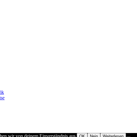
fik
ise
ehen wir von deinem Einverständnis aus.
OK
Nein
Weiterlesen