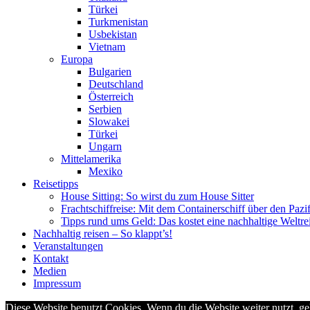
Türkei
Turkmenistan
Usbekistan
Vietnam
Europa
Bulgarien
Deutschland
Österreich
Serbien
Slowakei
Türkei
Ungarn
Mittelamerika
Mexiko
Reisetipps
House Sitting: So wirst du zum House Sitter
Frachtschiffreise: Mit dem Containerschiff über den Pazi
Tipps rund ums Geld: Das kostet eine nachhaltige Weltre
Nachhaltig reisen – So klappt’s!
Veranstaltungen
Kontakt
Medien
Impressum
Diese Website benutzt Cookies. Wenn du die Website weiter nutzt, g