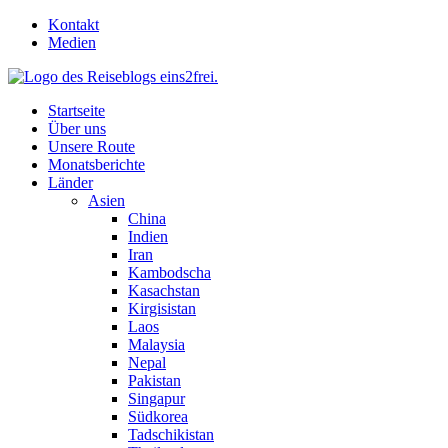
Skip
Kontakt
to
Medien
content
Startseite
Über uns
Unsere Route
Monatsberichte
Länder
Asien
China
Indien
Iran
Kambodscha
Kasachstan
Kirgisistan
Laos
Malaysia
Nepal
Pakistan
Singapur
Südkorea
Tadschikistan