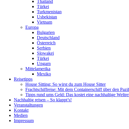
Thailand
Türkei
Turkmenistan
Usbekistan
Vietnam
Europa
Bulgarien
Deutschland
Österreich
Serbien
Slowakei
Türkei
Ungarn
Mittelamerika
Mexiko
Reisetipps
House Sitting: So wirst du zum House Sitter
Frachtschiffreise: Mit dem Containerschiff über den Pazi
Tipps rund ums Geld: Das kostet eine nachhaltige Weltre
Nachhaltig reisen – So klappt’s!
Veranstaltungen
Kontakt
Medien
Impressum