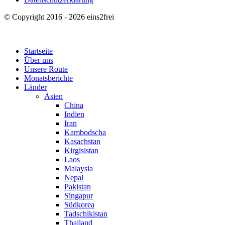
© Copyright 2016 - 2026 eins2frei
Startseite
Über uns
Unsere Route
Monatsberichte
Länder
Asien
China
Indien
Iran
Kambodscha
Kasachstan
Kirgisistan
Laos
Malaysia
Nepal
Pakistan
Singapur
Südkorea
Tadschikistan
Thailand