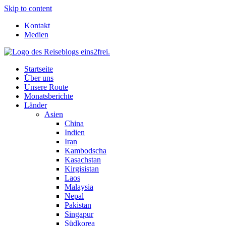
Skip to content
Kontakt
Medien
Startseite
Über uns
Unsere Route
Monatsberichte
Länder
Asien
China
Indien
Iran
Kambodscha
Kasachstan
Kirgisistan
Laos
Malaysia
Nepal
Pakistan
Singapur
Südkorea