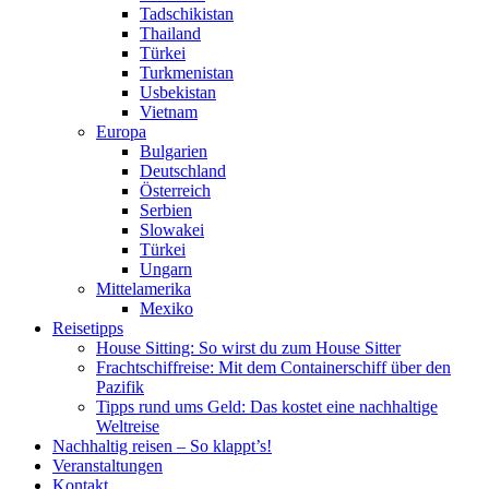
Tadschikistan
Thailand
Türkei
Turkmenistan
Usbekistan
Vietnam
Europa
Bulgarien
Deutschland
Österreich
Serbien
Slowakei
Türkei
Ungarn
Mittelamerika
Mexiko
Reisetipps
House Sitting: So wirst du zum House Sitter
Frachtschiffreise: Mit dem Containerschiff über den
Pazifik
Tipps rund ums Geld: Das kostet eine nachhaltige
Weltreise
Nachhaltig reisen – So klappt’s!
Veranstaltungen
Kontakt