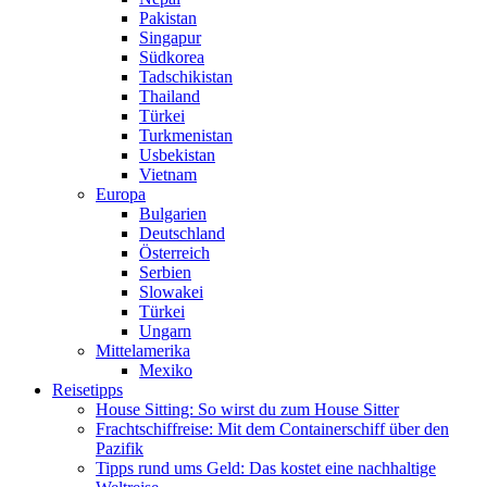
Pakistan
Singapur
Südkorea
Tadschikistan
Thailand
Türkei
Turkmenistan
Usbekistan
Vietnam
Europa
Bulgarien
Deutschland
Österreich
Serbien
Slowakei
Türkei
Ungarn
Mittelamerika
Mexiko
Reisetipps
House Sitting: So wirst du zum House Sitter
Frachtschiffreise: Mit dem Containerschiff über den
Pazifik
Tipps rund ums Geld: Das kostet eine nachhaltige