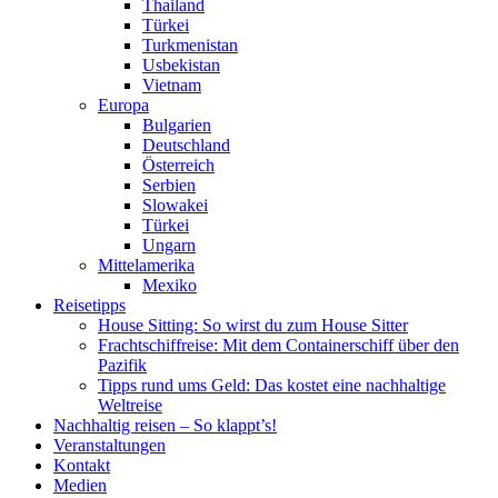
Thailand
Türkei
Turkmenistan
Usbekistan
Vietnam
Europa
Bulgarien
Deutschland
Österreich
Serbien
Slowakei
Türkei
Ungarn
Mittelamerika
Mexiko
Reisetipps
House Sitting: So wirst du zum House Sitter
Frachtschiffreise: Mit dem Containerschiff über den
Pazifik
Tipps rund ums Geld: Das kostet eine nachhaltige
Weltreise
Nachhaltig reisen – So klappt’s!
Veranstaltungen
Kontakt
Medien