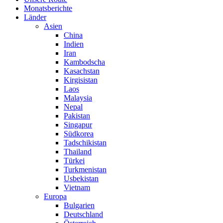
Monatsberichte
Länder
Asien
China
Indien
Iran
Kambodscha
Kasachstan
Kirgisistan
Laos
Malaysia
Nepal
Pakistan
Singapur
Südkorea
Tadschikistan
Thailand
Türkei
Turkmenistan
Usbekistan
Vietnam
Europa
Bulgarien
Deutschland