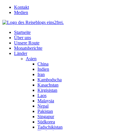
Skip
Kontakt
to
Medien
content
Startseite
Über uns
Unsere Route
Monatsberichte
Länder
Asien
China
Indien
Iran
Kambodscha
Kasachstan
Kirgisistan
Laos
Malaysia
Nepal
Pakistan
Singapur
Südkorea
Tadschikistan