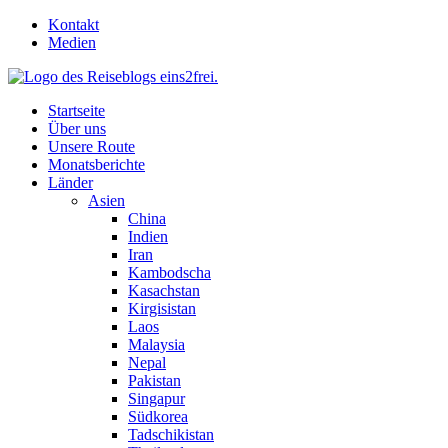
Skip
Kontakt
to
Medien
content
Startseite
Über uns
Unsere Route
Monatsberichte
Länder
Asien
China
Indien
Iran
Kambodscha
Kasachstan
Kirgisistan
Laos
Malaysia
Nepal
Pakistan
Singapur
Südkorea
Tadschikistan