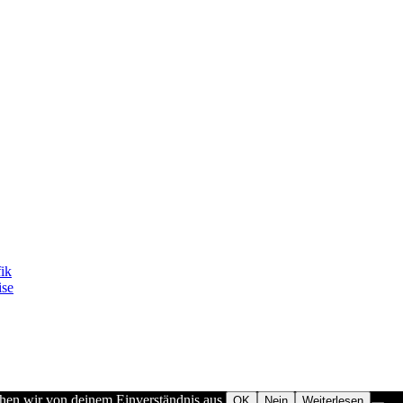
fik
ise
ehen wir von deinem Einverständnis aus.
OK
Nein
Weiterlesen