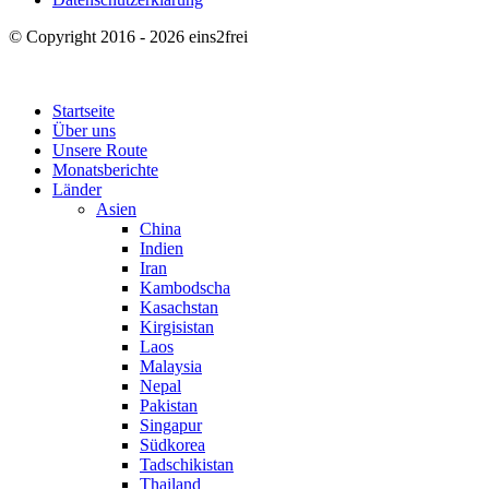
© Copyright 2016 - 2026 eins2frei
Startseite
Über uns
Unsere Route
Monatsberichte
Länder
Asien
China
Indien
Iran
Kambodscha
Kasachstan
Kirgisistan
Laos
Malaysia
Nepal
Pakistan
Singapur
Südkorea
Tadschikistan
Thailand