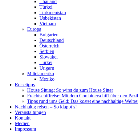
Thailand
Türkei
Turkmenistan
Usbekistan
Vietnam
Europa
Bulgarien
Deutschland
Österreich
Serbien
Slowakei
Türkei
Ungarn
Mittelamerika
Mexiko
Reisetipps
House Sitting: So wirst du zum House Sitter
Frachtschiffreise: Mit dem Containerschiff über den Pazi
Tipps rund ums Geld: Das kostet eine nachhaltige Weltre
Nachhaltig reisen – So klappt’s!
Veranstaltungen
Kontakt
Medien
Impressum