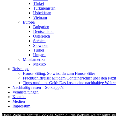
Türkei
Turkmenistan
Usbekistan
Vietnam
Europa
Bulgarien
Deutschland
Österreich
Serbien
Slowakei
Türkei
Ungarn
Mittelamerika
Mexiko
Reisetipps
House Sitting: So wirst du zum House Sitter
Frachtschiffreise: Mit dem Containerschiff über den Pazi
Tipps rund ums Geld: Das kostet eine nachhaltige Weltre
Nachhaltig reisen – So klappt’s!
Veranstaltungen
Kontakt
Medien
Impressum
Diese Website benutzt Cookies. Wenn du die Website weiter nutzt, g