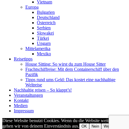
Vietnam
Europa
Bulgarien
Deutschland
Österreich
Serbien
Slowakei
Türkei
Ungarn
Mittelamerika
Mexiko
Reisetipps
House Sitting: So wirst du zum House Sitter
Frachtschiffreise: Mit dem Containerschiff über den
Pazifik
Tipps rund ums Geld: Das kostet eine nachhaltige
Weltreise
Nachhaltig reisen – So klappt’s!
Veranstaltungen
Kontakt
Medien
Impressum
Diese Website benutzt Cookies. Wenn du die Website weiter nutzt,
gehen wir von deinem Einverständnis aus.
OK
Nein
Weiterlesen