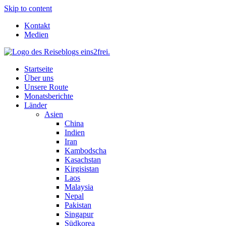
Skip to content
Kontakt
Medien
Startseite
Über uns
Unsere Route
Monatsberichte
Länder
Asien
China
Indien
Iran
Kambodscha
Kasachstan
Kirgisistan
Laos
Malaysia
Nepal
Pakistan
Singapur
Südkorea