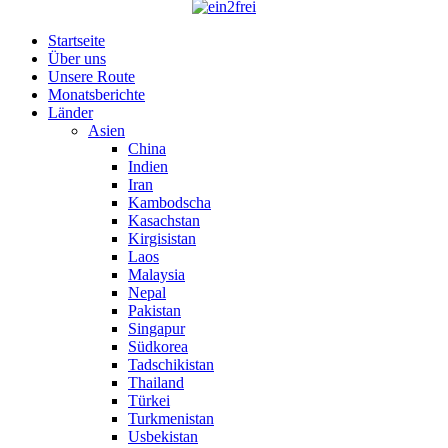
Startseite
Über uns
Unsere Route
Monatsberichte
Länder
Asien
China
Indien
Iran
Kambodscha
Kasachstan
Kirgisistan
Laos
Malaysia
Nepal
Pakistan
Singapur
Südkorea
Tadschikistan
Thailand
Türkei
Turkmenistan
Usbekistan