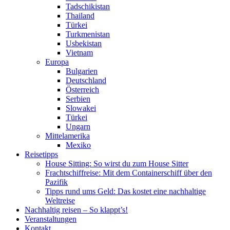
Tadschikistan
Thailand
Türkei
Turkmenistan
Usbekistan
Vietnam
Europa
Bulgarien
Deutschland
Österreich
Serbien
Slowakei
Türkei
Ungarn
Mittelamerika
Mexiko
Reisetipps
House Sitting: So wirst du zum House Sitter
Frachtschiffreise: Mit dem Containerschiff über den
Pazifik
Tipps rund ums Geld: Das kostet eine nachhaltige
Weltreise
Nachhaltig reisen – So klappt’s!
Veranstaltungen
Kontakt