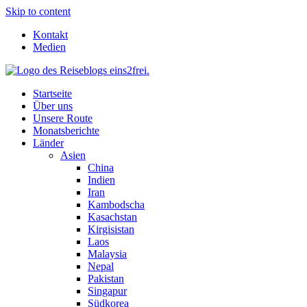
Skip to content
Kontakt
Medien
Startseite
Über uns
Unsere Route
Monatsberichte
Länder
Asien
China
Indien
Iran
Kambodscha
Kasachstan
Kirgisistan
Laos
Malaysia
Nepal
Pakistan
Singapur
Südkorea