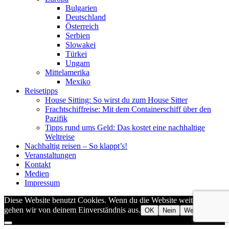
Bulgarien
Deutschland
Österreich
Serbien
Slowakei
Türkei
Ungarn
Mittelamerika
Mexiko
Reisetipps
House Sitting: So wirst du zum House Sitter
Frachtschiffreise: Mit dem Containerschiff über den
Pazifik
Tipps rund ums Geld: Das kostet eine nachhaltige
Weltreise
Nachhaltig reisen – So klappt’s!
Veranstaltungen
Kontakt
Medien
Impressum
Diese Website benutzt Cookies. Wenn du die Website weiter nutzt,
gehen wir von deinem Einverständnis aus.
OK
Nein
Weiterlesen