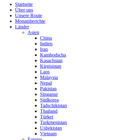
Startseite
Über uns
Unsere Route
Monatsberichte
Länder
Asien
China
Indien
Iran
Kambodscha
Kasachstan
Kirgisistan
Laos
Malaysia
Nepal
Pakistan
Singapur
Südkorea
Tadschikistan
Thailand
Türkei
Turkmenistan
Usbekistan
Vietnam
Europa