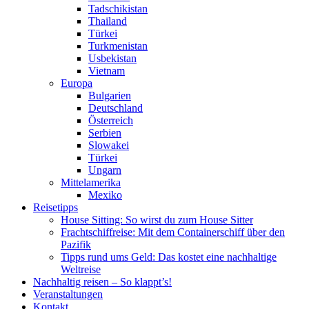
Tadschikistan
Thailand
Türkei
Turkmenistan
Usbekistan
Vietnam
Europa
Bulgarien
Deutschland
Österreich
Serbien
Slowakei
Türkei
Ungarn
Mittelamerika
Mexiko
Reisetipps
House Sitting: So wirst du zum House Sitter
Frachtschiffreise: Mit dem Containerschiff über den
Pazifik
Tipps rund ums Geld: Das kostet eine nachhaltige
Weltreise
Nachhaltig reisen – So klappt’s!
Veranstaltungen
Kontakt