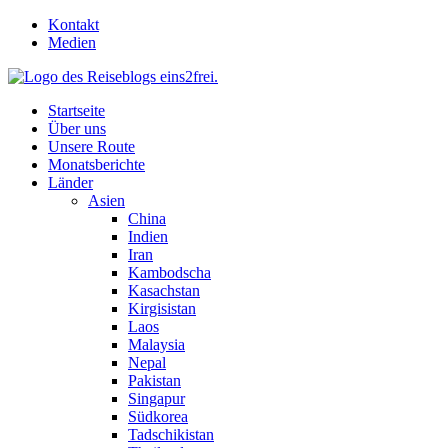
Skip
Kontakt
to
Medien
content
Startseite
Über uns
Unsere Route
Monatsberichte
Länder
Asien
China
Indien
Iran
Kambodscha
Kasachstan
Kirgisistan
Laos
Malaysia
Nepal
Pakistan
Singapur
Südkorea
Tadschikistan