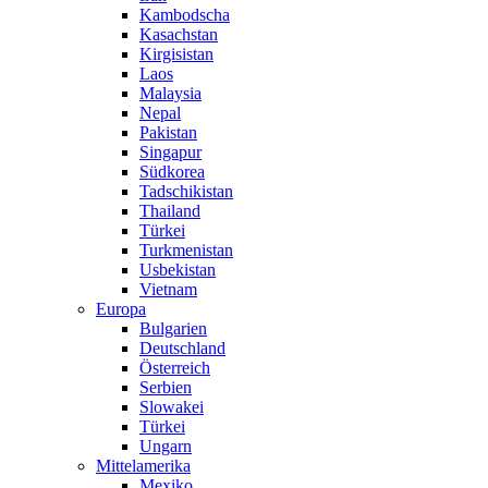
Kambodscha
Kasachstan
Kirgisistan
Laos
Malaysia
Nepal
Pakistan
Singapur
Südkorea
Tadschikistan
Thailand
Türkei
Turkmenistan
Usbekistan
Vietnam
Europa
Bulgarien
Deutschland
Österreich
Serbien
Slowakei
Türkei
Ungarn
Mittelamerika
Mexiko