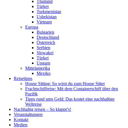
Thailand
Türkei
Turkmenistan
Usbekistan
Vietnam
Europa
Bulgarien
Deutschland
Österreich
Serbien
Slowakei
Türkei
Ungarn
Mittelamerika
Mexiko
Reisetipps
House Sitting: So wirst du zum House Sitter
Frachtschiffreise: Mit dem Containerschiff über den
Pazifik
Tipps rund ums Geld: Das kostet eine nachhaltige
Weltreise
Nachhaltig reisen – So klappt’s!
Veranstaltungen
Kontakt
Medien