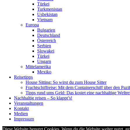
Türkei
Turkmenistan
Usbekistan
Vietnam
Europa
Bulgarien
Deutschland
Österreich
Serbien
Slowakei
Türkei
Ungarn
Mittelamerika
Mexiko
Reisetipps
House Sitting: So wirst du zum House Sitter
Frachtschiffreise: Mit dem Containerschiff über den Pazi
Tipps rund ums Geld: Das kostet eine nachhaltige Weltre
Nachhaltig reisen – So klappt’s!
Veranstaltungen
Kontakt
Medien
Impressum
Diese Website benutzt Cookies. Wenn du die Website weiter nutzt, g