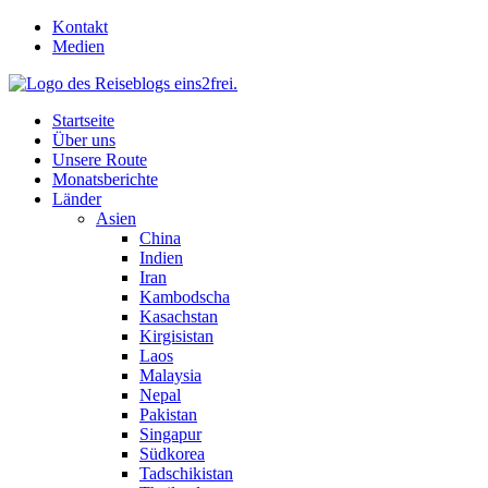
Skip
Kontakt
to
Medien
content
Startseite
Über uns
Unsere Route
Monatsberichte
Länder
Asien
China
Indien
Iran
Kambodscha
Kasachstan
Kirgisistan
Laos
Malaysia
Nepal
Pakistan
Singapur
Südkorea
Tadschikistan