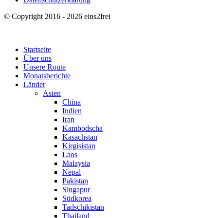
© Copyright 2016 - 2026 eins2frei
Startseite
Über uns
Unsere Route
Monatsberichte
Länder
Asien
China
Indien
Iran
Kambodscha
Kasachstan
Kirgisistan
Laos
Malaysia
Nepal
Pakistan
Singapur
Südkorea
Tadschikistan
Thailand