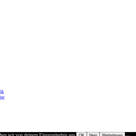
fik
ise
ehen wir von deinem Einverständnis aus.
OK
Nein
Weiterlesen