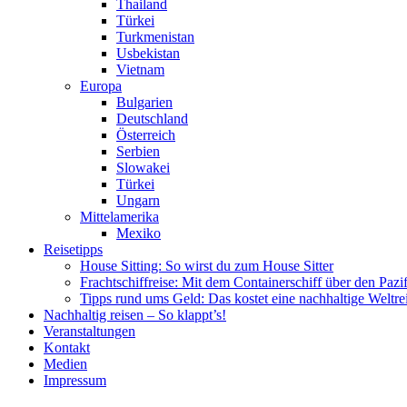
Thailand
Türkei
Turkmenistan
Usbekistan
Vietnam
Europa
Bulgarien
Deutschland
Österreich
Serbien
Slowakei
Türkei
Ungarn
Mittelamerika
Mexiko
Reisetipps
House Sitting: So wirst du zum House Sitter
Frachtschiffreise: Mit dem Containerschiff über den Pazi
Tipps rund ums Geld: Das kostet eine nachhaltige Weltre
Nachhaltig reisen – So klappt’s!
Veranstaltungen
Kontakt
Medien
Impressum