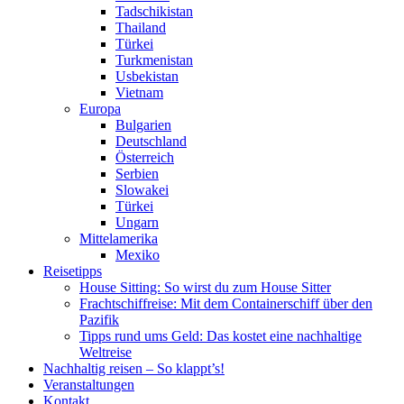
Tadschikistan
Thailand
Türkei
Turkmenistan
Usbekistan
Vietnam
Europa
Bulgarien
Deutschland
Österreich
Serbien
Slowakei
Türkei
Ungarn
Mittelamerika
Mexiko
Reisetipps
House Sitting: So wirst du zum House Sitter
Frachtschiffreise: Mit dem Containerschiff über den
Pazifik
Tipps rund ums Geld: Das kostet eine nachhaltige
Weltreise
Nachhaltig reisen – So klappt’s!
Veranstaltungen
Kontakt