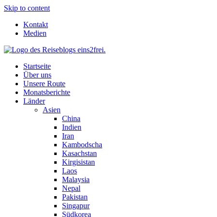
Skip to content
Kontakt
Medien
Startseite
Über uns
Unsere Route
Monatsberichte
Länder
Asien
China
Indien
Iran
Kambodscha
Kasachstan
Kirgisistan
Laos
Malaysia
Nepal
Pakistan
Singapur
Südkorea