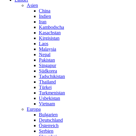
Asien
China
Indien
Iran
Kambodscha
Kasachstan
Kirgisistan
Laos
Malaysia
Nepal
Pakistan
Singapur
Südkorea
Tadschikistan
Thailand
Türkei
Turkmenistan
Usbekistan
Vietnam
Europa
Bulgarien
Deutschland
Österreich
Serbien