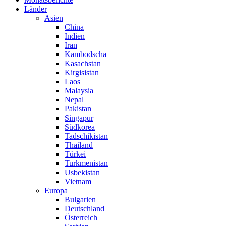
Länder
Asien
China
Indien
Iran
Kambodscha
Kasachstan
Kirgisistan
Laos
Malaysia
Nepal
Pakistan
Singapur
Südkorea
Tadschikistan
Thailand
Türkei
Turkmenistan
Usbekistan
Vietnam
Europa
Bulgarien
Deutschland
Österreich