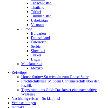
Tadschikistan
Thailand
Türkei
Turkmenistan
Usbekistan
Vietnam
Europa
Bulgarien
Deutschland
Österreich
Serbien
Slowakei
Türkei
Ungarn
Mittelamerika
Mexiko
Reisetipps
House Sitting: So wirst du zum House Sitter
Frachtschiffreise: Mit dem Containerschiff über den
Pazifik
Tipps rund ums Geld: Das kostet eine nachhaltige
Weltreise
Nachhaltig reisen – So klappt’s!
Veranstaltungen
Kontakt