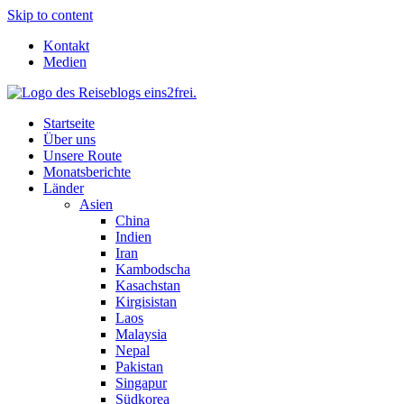
Skip to content
Kontakt
Medien
Startseite
Über uns
Unsere Route
Monatsberichte
Länder
Asien
China
Indien
Iran
Kambodscha
Kasachstan
Kirgisistan
Laos
Malaysia
Nepal
Pakistan
Singapur
Südkorea