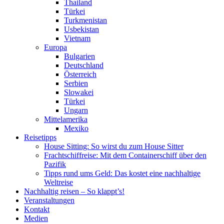
Thailand
Türkei
Turkmenistan
Usbekistan
Vietnam
Europa
Bulgarien
Deutschland
Österreich
Serbien
Slowakei
Türkei
Ungarn
Mittelamerika
Mexiko
Reisetipps
House Sitting: So wirst du zum House Sitter
Frachtschiffreise: Mit dem Containerschiff über den
Pazifik
Tipps rund ums Geld: Das kostet eine nachhaltige
Weltreise
Nachhaltig reisen – So klappt’s!
Veranstaltungen
Kontakt
Medien