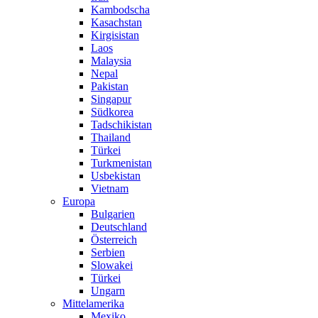
Kambodscha
Kasachstan
Kirgisistan
Laos
Malaysia
Nepal
Pakistan
Singapur
Südkorea
Tadschikistan
Thailand
Türkei
Turkmenistan
Usbekistan
Vietnam
Europa
Bulgarien
Deutschland
Österreich
Serbien
Slowakei
Türkei
Ungarn
Mittelamerika
Mexiko