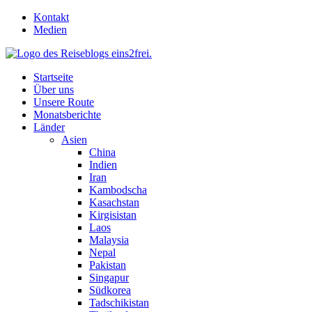
Skip
Kontakt
to
Medien
content
Startseite
Über uns
Unsere Route
Monatsberichte
Länder
Asien
China
Indien
Iran
Kambodscha
Kasachstan
Kirgisistan
Laos
Malaysia
Nepal
Pakistan
Singapur
Südkorea
Tadschikistan