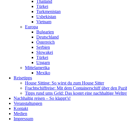
Thailand
Türkei
Turkmenistan
Usbekistan
Vietnam
Europa
Bulgarien
Deutschland
Österreich
Serbien
Slowakei
Türkei
Ungarn
Mittelamerika
Mexiko
Reisetipps
House Sitting: So wirst du zum House Sitter
Frachtschiffreise: Mit dem Containerschiff über den Pazi
Tipps rund ums Geld: Das kostet eine nachhaltige Weltre
Nachhaltig reisen – So klappt’s!
Veranstaltungen
Kontakt
Medien
Impressum