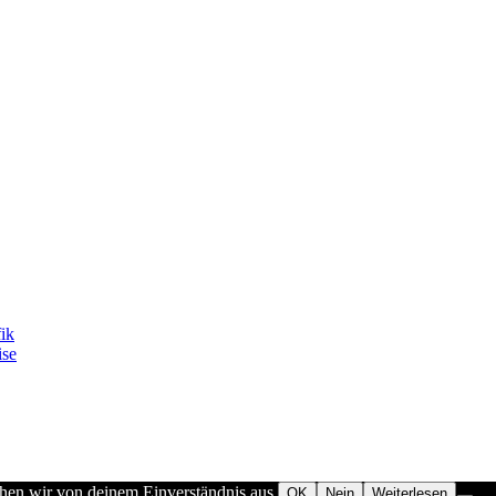
fik
ise
ehen wir von deinem Einverständnis aus.
OK
Nein
Weiterlesen