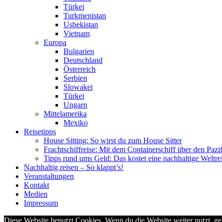
Türkei
Turkmenistan
Usbekistan
Vietnam
Europa
Bulgarien
Deutschland
Österreich
Serbien
Slowakei
Türkei
Ungarn
Mittelamerika
Mexiko
Reisetipps
House Sitting: So wirst du zum House Sitter
Frachtschiffreise: Mit dem Containerschiff über den Pazi
Tipps rund ums Geld: Das kostet eine nachhaltige Weltre
Nachhaltig reisen – So klappt’s!
Veranstaltungen
Kontakt
Medien
Impressum
Diese Website benutzt Cookies. Wenn du die Website weiter nutzt, g