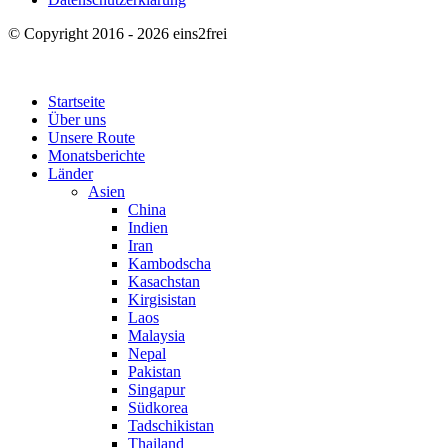
© Copyright 2016 - 2026 eins2frei
Startseite
Über uns
Unsere Route
Monatsberichte
Länder
Asien
China
Indien
Iran
Kambodscha
Kasachstan
Kirgisistan
Laos
Malaysia
Nepal
Pakistan
Singapur
Südkorea
Tadschikistan
Thailand