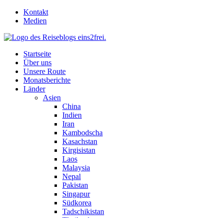
Skip
Kontakt
to
Medien
content
Startseite
Über uns
Unsere Route
Monatsberichte
Länder
Asien
China
Indien
Iran
Kambodscha
Kasachstan
Kirgisistan
Laos
Malaysia
Nepal
Pakistan
Singapur
Südkorea
Tadschikistan