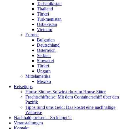
Tadschikistan
Thailand
Türkei
Turkmenistan
Usbekistan
Vietnam
Europa
Bulgarien
Deutschland
Österreich
Serbien
Slowakei
Türkei
Ungarn
Mittelamerika
Mexiko
Reisetipps
House Sitting: So wirst du zum House Sitter
Frachtschiffreise: Mit dem Containerschiff über den
Pazifik
Tipps rund ums Geld: Das kostet eine nachhaltige
Weltreise
Nachhaltig reisen – So klappt’s!
Veranstaltungen
Kontakt