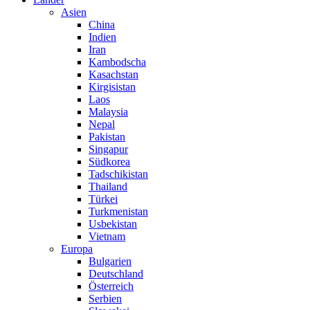
Asien
China
Indien
Iran
Kambodscha
Kasachstan
Kirgisistan
Laos
Malaysia
Nepal
Pakistan
Singapur
Südkorea
Tadschikistan
Thailand
Türkei
Turkmenistan
Usbekistan
Vietnam
Europa
Bulgarien
Deutschland
Österreich
Serbien