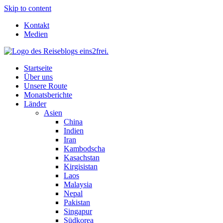
Skip to content
Kontakt
Medien
Startseite
Über uns
Unsere Route
Monatsberichte
Länder
Asien
China
Indien
Iran
Kambodscha
Kasachstan
Kirgisistan
Laos
Malaysia
Nepal
Pakistan
Singapur
Südkorea