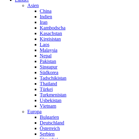
Asien
China
Indien
Iran
Kambodscha
Kasachstan
Kirgisistan
Laos
Malaysia
Nepal
Pakistan
Singapur
Südkorea
Tadschikistan
Thailand
Türkei
Turkmenistan
Usbekistan
Vietnam
Europa
Bulgarien
Deutschland
Österreich
Serbien