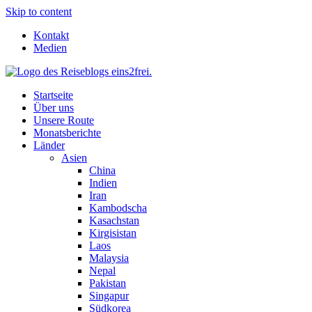
Skip to content
Kontakt
Medien
Startseite
Über uns
Unsere Route
Monatsberichte
Länder
Asien
China
Indien
Iran
Kambodscha
Kasachstan
Kirgisistan
Laos
Malaysia
Nepal
Pakistan
Singapur
Südkorea