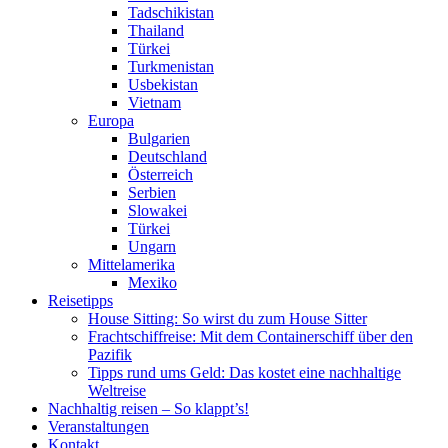
Tadschikistan
Thailand
Türkei
Turkmenistan
Usbekistan
Vietnam
Europa
Bulgarien
Deutschland
Österreich
Serbien
Slowakei
Türkei
Ungarn
Mittelamerika
Mexiko
Reisetipps
House Sitting: So wirst du zum House Sitter
Frachtschiffreise: Mit dem Containerschiff über den
Pazifik
Tipps rund ums Geld: Das kostet eine nachhaltige
Weltreise
Nachhaltig reisen – So klappt’s!
Veranstaltungen
Kontakt