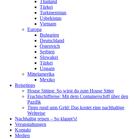
Thailand
Türkei
Turkmenistan
Usbekistan
Vietnam
Europa
Bulgarien
Deutschland
Österreich
Serbien
Slowakei
Türkei
Ungarn
Mittelamerika
Mexiko
Reisetipps
House Sitting: So wirst du zum House Sitter
Frachtschiffreise: Mit dem Containerschiff über den
Pazifik
Tipps rund ums Geld: Das kostet eine nachhaltige
Weltreise
Nachhaltig reisen – So klappt’s!
Veranstaltungen
Kontakt
Medien