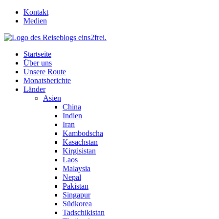
Skip
Kontakt
to
Medien
content
Startseite
Über uns
Unsere Route
Monatsberichte
Länder
Asien
China
Indien
Iran
Kambodscha
Kasachstan
Kirgisistan
Laos
Malaysia
Nepal
Pakistan
Singapur
Südkorea
Tadschikistan