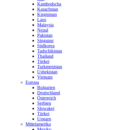
Kambodscha
Kasachstan
Kirgisistan
Laos
Malaysia
Nepal
Pakistan
Singapur
Südkorea
Tadschikistan
Thailand
Türkei
Turkmenistan
Usbekistan
Vietnam
Europa
Bulgarien
Deutschland
Österreich
Serbien
Slowakei
Türkei
Ungarn
Mittelamerika
Mexiko