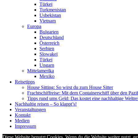
Türkei
Turkmenistan
Usbekistan
Vietnam
Europa
Bulgarien
Deutschland
Österreich
Serbien
Slowakei
Türkei
Ungarn
Mittelamerika
Mexiko
Reisetipps
House Sitting: So wirst du zum House Sitter
Frachtschiffreise: Mit dem Containerschiff über den Pazi
Tipps rund ums Geld: Das kostet eine nachhaltige Weltre
Nachhaltig reisen – So klappt’s!
Veranstaltungen
Kontakt
Medien
Impressum
Diese Website benutzt Cookies. Wenn du die Website weiter nutzt, g