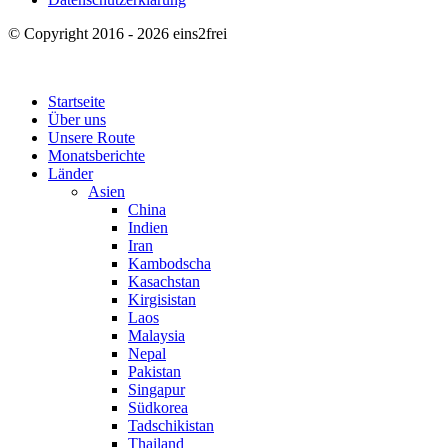
© Copyright 2016 - 2026 eins2frei
Startseite
Über uns
Unsere Route
Monatsberichte
Länder
Asien
China
Indien
Iran
Kambodscha
Kasachstan
Kirgisistan
Laos
Malaysia
Nepal
Pakistan
Singapur
Südkorea
Tadschikistan
Thailand