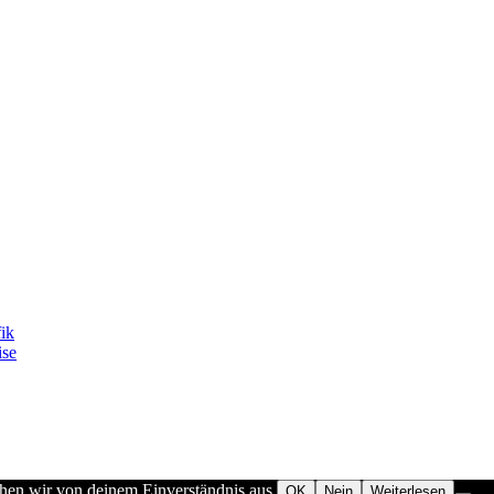
fik
ise
ehen wir von deinem Einverständnis aus.
OK
Nein
Weiterlesen