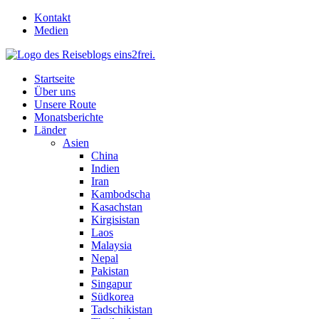
Skip
Kontakt
to
Medien
content
Startseite
Über uns
Unsere Route
Monatsberichte
Länder
Asien
China
Indien
Iran
Kambodscha
Kasachstan
Kirgisistan
Laos
Malaysia
Nepal
Pakistan
Singapur
Südkorea
Tadschikistan