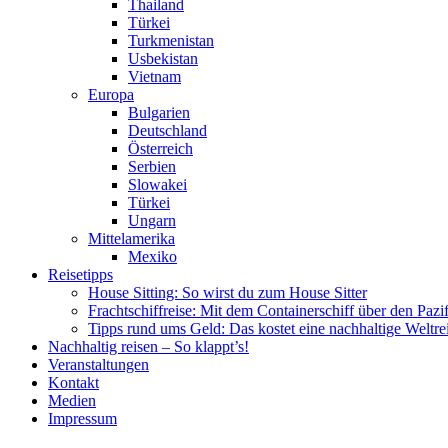
Thailand
Türkei
Turkmenistan
Usbekistan
Vietnam
Europa
Bulgarien
Deutschland
Österreich
Serbien
Slowakei
Türkei
Ungarn
Mittelamerika
Mexiko
Reisetipps
House Sitting: So wirst du zum House Sitter
Frachtschiffreise: Mit dem Containerschiff über den Pazi
Tipps rund ums Geld: Das kostet eine nachhaltige Weltre
Nachhaltig reisen – So klappt’s!
Veranstaltungen
Kontakt
Medien
Impressum