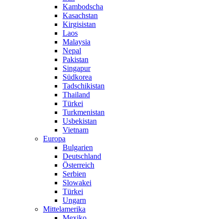
Kambodscha
Kasachstan
Kirgisistan
Laos
Malaysia
Nepal
Pakistan
Singapur
Südkorea
Tadschikistan
Thailand
Türkei
Turkmenistan
Usbekistan
Vietnam
Europa
Bulgarien
Deutschland
Österreich
Serbien
Slowakei
Türkei
Ungarn
Mittelamerika
Mexiko