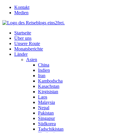
Skip
Kontakt
to
Medien
content
Startseite
Über uns
Unsere Route
Monatsberichte
Länder
Asien
China
Indien
Iran
Kambodscha
Kasachstan
Kirgisistan
Laos
Malaysia
Nepal
Pakistan
Singapur
Südkorea
Tadschikistan