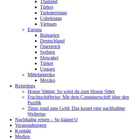
Thailand
Türkei
Turkmenistan
Usbekistan
Vietnam
Europa
Bulgarien
Deutschland
Österreich
Serbien
Slowakei
Türkei
Ungarn
Mittelamerika
Mexiko
Reisetipps
House Sitting: So wirst du zum House Sitter
Frachtschiffreise: Mit dem Containerschiff über den
Pazifik
Tipps rund ums Geld: Das kostet eine nachhaltige
Weltreise
Nachhaltig reisen – So klappt’s!
Veranstaltungen
Kontakt
Medien