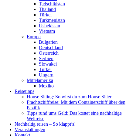
Tadschikistan
Thailand
Türkei
Turkmenistan
Usbekistan
Vietnam
Europa
Bulgarien
Deutschland
Österreich
Serbien
Slowakei
Türkei
Ungarn
Mittelamerika
Mexiko
Reisetipps
House Sitting: So wirst du zum House Sitter
Frachtschiffreise: Mit dem Containerschiff über den
Pazifik
Tipps rund ums Geld: Das kostet eine nachhaltige
Weltreise
Nachhaltig reisen – So klappt’s!
Veranstaltungen
Kontakt