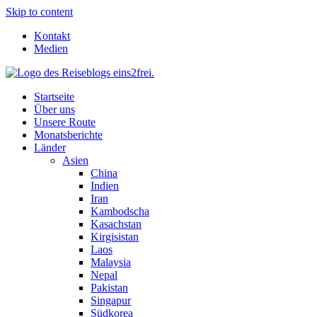
Skip to content
Kontakt
Medien
Startseite
Über uns
Unsere Route
Monatsberichte
Länder
Asien
China
Indien
Iran
Kambodscha
Kasachstan
Kirgisistan
Laos
Malaysia
Nepal
Pakistan
Singapur
Südkorea