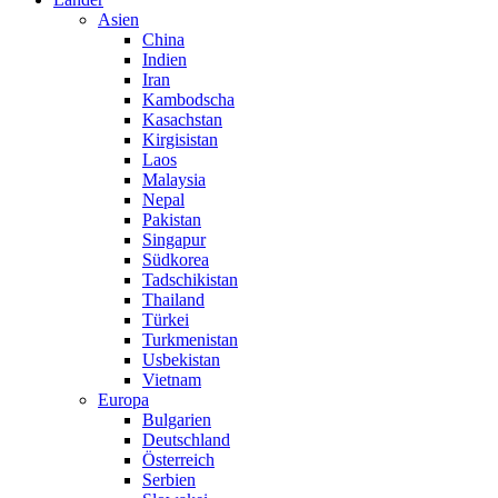
Asien
China
Indien
Iran
Kambodscha
Kasachstan
Kirgisistan
Laos
Malaysia
Nepal
Pakistan
Singapur
Südkorea
Tadschikistan
Thailand
Türkei
Turkmenistan
Usbekistan
Vietnam
Europa
Bulgarien
Deutschland
Österreich
Serbien