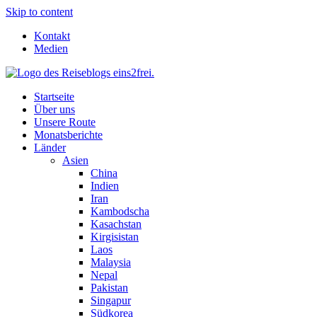
Skip to content
Kontakt
Medien
Startseite
Über uns
Unsere Route
Monatsberichte
Länder
Asien
China
Indien
Iran
Kambodscha
Kasachstan
Kirgisistan
Laos
Malaysia
Nepal
Pakistan
Singapur
Südkorea