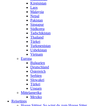
Kirgisistan
Laos
Malaysia
Nepal
Pakistan
Singapur
Südkorea
Tadschikistan
Thailand
Türkei
Turkmenistan
Usbekistan
Vietnam
Europa
Bulgarien
Deutschland
Österreich
Serbien
Slowakei
Türkei
Ungarn
Mittelamerika
Mexiko
Reisetipps
House Sitting: So wirst du zum House Sitter