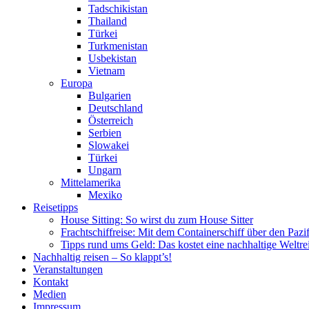
Tadschikistan
Thailand
Türkei
Turkmenistan
Usbekistan
Vietnam
Europa
Bulgarien
Deutschland
Österreich
Serbien
Slowakei
Türkei
Ungarn
Mittelamerika
Mexiko
Reisetipps
House Sitting: So wirst du zum House Sitter
Frachtschiffreise: Mit dem Containerschiff über den Pazi
Tipps rund ums Geld: Das kostet eine nachhaltige Weltre
Nachhaltig reisen – So klappt’s!
Veranstaltungen
Kontakt
Medien
Impressum