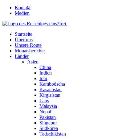
Skip
Kontakt
to
Medien
content
Startseite
Über uns
Unsere Route
Monatsberichte
Länder
Asien
China
Indien
Iran
Kambodscha
Kasachstan
Kirgisistan
Laos
Malaysia
Nepal
Pakistan
Singapur
Südkorea
Tadschikistan