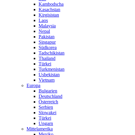
Kambodscha
Kasachstan
Kirgisistan
Laos
Malaysia
Nepal
Pakistan
Singapur
Südkorea
Tadschikistan
Thailand
Türkei
Turkmenistan
Usbekistan
Vietnam
Europa
Bulgarien
Deutschland
Österreich
Serbien
Slowakei
Türkei
Ungarn
Mittelamerika
Mexiko