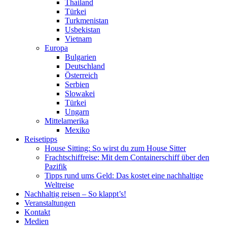
Thailand
Türkei
Turkmenistan
Usbekistan
Vietnam
Europa
Bulgarien
Deutschland
Österreich
Serbien
Slowakei
Türkei
Ungarn
Mittelamerika
Mexiko
Reisetipps
House Sitting: So wirst du zum House Sitter
Frachtschiffreise: Mit dem Containerschiff über den
Pazifik
Tipps rund ums Geld: Das kostet eine nachhaltige
Weltreise
Nachhaltig reisen – So klappt’s!
Veranstaltungen
Kontakt
Medien