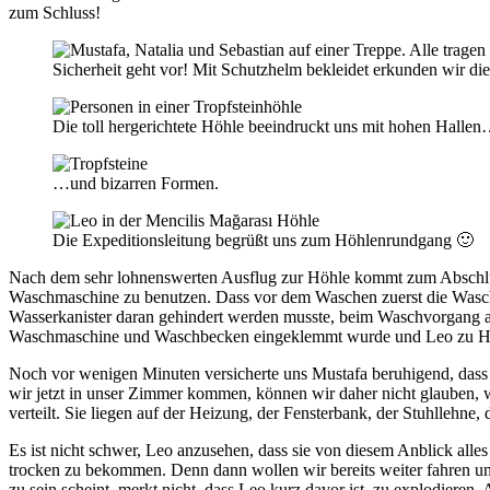
zum Schluss!
Sicherheit geht vor! Mit Schutzhelm bekleidet erkunden wir di
Die toll hergerichtete Höhle beeindruckt uns mit hohen Halle
…und bizarren Formen.
Die Expeditionsleitung begrüßt uns zum Höhlenrundgang 🙂
Nach dem sehr lohnenswerten Ausflug zur Höhle kommt zum Abschlus
Waschmaschine zu benutzen. Dass vor dem Waschen zuerst die Wasch
Wasserkanister daran gehindert werden musste, beim Waschvorgang au
Waschmaschine und Waschbecken eingeklemmt wurde und Leo zu Hilfe
Noch vor wenigen Minuten versicherte uns Mustafa beruhigend, dass di
wir jetzt in unser Zimmer kommen, können wir daher nicht glauben, 
verteilt. Sie liegen auf der Heizung, der Fensterbank, der Stuhllehne
Es ist nicht schwer, Leo anzusehen, dass sie von diesem Anblick alles 
trocken zu bekommen. Denn dann wollen wir bereits weiter fahren u
zu sein scheint, merkt nicht, dass Leo kurz davor ist, zu explodieren.