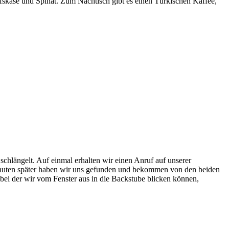
fskäse und Spinat. Zum Nachtisch gibt es einen Türkischen Kaffee,
chlängelt. Auf einmal erhalten wir einen Anruf auf unserer
inuten später haben wir uns gefunden und bekommen von den beiden
 bei der wir vom Fenster aus in die Backstube blicken können,