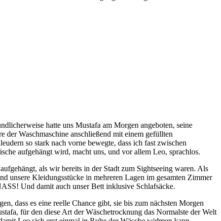
ndlicherweise hatte uns Mustafa am Morgen angeboten, seine
e der Waschmaschine anschließend mit einem gefüllten
eudern so stark nach vorne bewegte, dass ich fast zwischen
he aufgehängt wird, macht uns, und vor allem Leo, sprachlos.
aufgehängt, als wir bereits in der Stadt zum Sightseeing waren. Als
 sind unsere Kleidungsstücke in mehreren Lagen im gesamten Zimmer
d NASS! Und damit auch unser Bett inklusive Schlafsäcke.
ängen, dass es eine reelle Chance gibt, sie bis zum nächsten Morgen
tafa, für den diese Art der Wäschetrocknung das Normalste der Welt
ig, damit Leo sich erst einmal in Ruhe der Wäsche widmen kann.