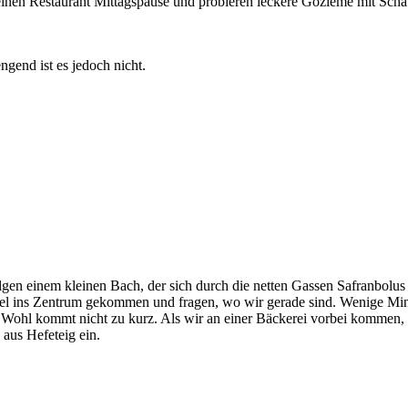
einen Restaurant Mittagspause und probieren leckere Gözleme mit Scha
ngend ist es jedoch nicht.
n einem kleinen Bach, der sich durch die netten Gassen Safranbolus s
mmel ins Zentrum gekommen und fragen, wo wir gerade sind. Wenige M
he Wohl kommt nicht zu kurz. Als wir an einer Bäckerei vorbei kommen,
aus Hefeteig ein.