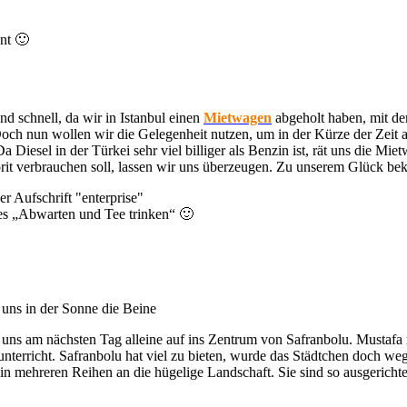
nt 🙂
d schnell, da wir in Istanbul einen
Mietwagen
abgeholt haben, mit d
ch nun wollen wir die Gelegenheit nutzen, um in der Kürze der Zeit a
 Diesel in der Türkei sehr viel billiger als Benzin ist, rät uns die Mi
rit verbrauchen soll, lassen wir uns überzeugen. Zu unserem Glück b
 es „Abwarten und Tee trinken“ 🙂
 uns in der Sonne die Beine
ns am nächsten Tag alleine auf ins Zentrum von Safranbolu. Mustafa m
schunterricht. Safranbolu hat viel zu bieten, wurde das Städtchen do
h in mehreren Reihen an die hügelige Landschaft. Sie sind so ausgerich