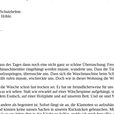
e Höhle.
n…
s des Tages dann noch eine nicht ganz so schöne Überraschung: Freu
maschinentüre eingehängt werden musste, wunderte uns. Dass die Tür
fzuspringen, überraschte uns. Dass sich die Waschmaschine beim Schl
 rufen musste, erschreckte uns. Doch wie in dieser Wohnung die Wäsc
e Wäsche schon fast trocken sei. Er hat sie freundlicherweise für uns 
was wir sehen: Statt wie erwartet auf einer Wäschespinne aufgehängt,
, dem Esstisch, auf einer Holzplatte und auf unserem Bett. Und sie sin
andere als begeistert ist. Sofort fängt sie an, die Klamotten so aufzuh
nd können keine nassen Sachen in unseren Rucksäcken gebrauchen. Mus
 Als er uns bittet, ihm in der Küche zu helfen, melde ich mich freiwill