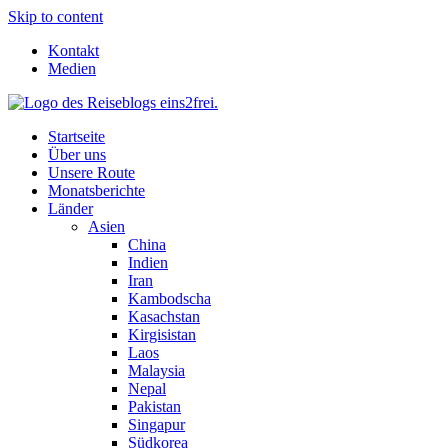
Skip to content
Kontakt
Medien
Startseite
Über uns
Unsere Route
Monatsberichte
Länder
Asien
China
Indien
Iran
Kambodscha
Kasachstan
Kirgisistan
Laos
Malaysia
Nepal
Pakistan
Singapur
Südkorea