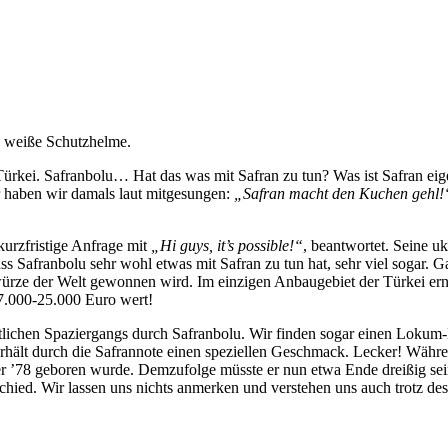
 Türkei. Safranbolu… Hat das was mit Safran zu tun? Was ist Safran ei
 haben wir damals laut mitgesungen:
„Safran macht den Kuchen gehl!
urzfristige Anfrage mit
„Hi guys, it’s possible!“
, beantwortet. Seine u
ss Safranbolu sehr wohl etwas mit Safran zu tun hat, sehr viel sogar.
ürze der Welt gewonnen wird. Im einzigen Anbaugebiet der Türkei ernt
 7.000-25.000 Euro wert!
tlichen Spaziergangs durch Safranbolu. Wir finden sogar einen Lokum-
erhält durch die Safrannote einen speziellen Geschmack. Lecker! Währe
 er ’78 geboren wurde. Demzufolge müsste er nun etwa Ende dreißig sein
rschied. Wir lassen uns nichts anmerken und verstehen uns auch trotz de