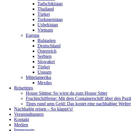
Tadschikistan
Thailand
Türkei
Turkmenistan
Usbekistan
Vietnam
Europa
Bulgarien
Deutschland
Österreich
Serbien
Slowakei
Türkei
Ungarn
Mittelamerika
Mexiko
Reisetipps
House Sitting: So wirst du zum House Sitter
Frachtschiffreise: Mit dem Containerschiff über den Pazi
Tipps rund ums Geld: Das kostet eine nachhaltige Weltre
Nachhaltig reisen – So klappt’s!
Veranstaltungen
Kontakt
Medien
Impressum