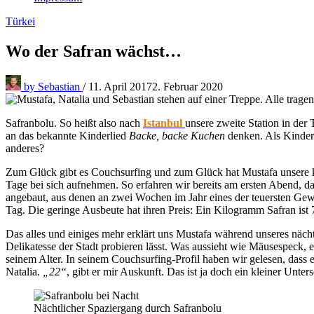
Türkei
Wo der Safran wächst…
by
Sebastian
/
11. April 2017
2. Februar 2020
Safranbolu. So heißt also nach
Istanbul
unsere zweite Station in der
an das bekannte Kinderlied
Backe, backe Kuchen
denken. Als Kinder
anderes?
Zum Glück gibt es Couchsurfing und zum Glück hat Mustafa unsere k
Tage bei sich aufnehmen. So erfahren wir bereits am ersten Abend, da
angebaut, aus denen an zwei Wochen im Jahr eines der teuersten Gew
Tag. Die geringe Ausbeute hat ihren Preis: Ein Kilogramm Safran ist
Das alles und einiges mehr erklärt uns Mustafa während unseres näch
Delikatesse der Stadt probieren lässt. Was aussieht wie Mäusespeck, 
seinem Alter. In seinem Couchsurfing-Profil haben wir gelesen, dass
Natalia.
„22“
, gibt er mir Auskunft. Das ist ja doch ein kleiner Unte
Nächtlicher Spaziergang durch Safranbolu