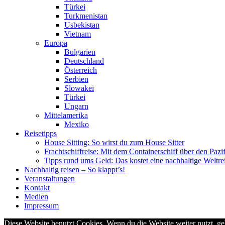
Türkei
Turkmenistan
Usbekistan
Vietnam
Europa
Bulgarien
Deutschland
Österreich
Serbien
Slowakei
Türkei
Ungarn
Mittelamerika
Mexiko
Reisetipps
House Sitting: So wirst du zum House Sitter
Frachtschiffreise: Mit dem Containerschiff über den Pazi
Tipps rund ums Geld: Das kostet eine nachhaltige Weltre
Nachhaltig reisen – So klappt’s!
Veranstaltungen
Kontakt
Medien
Impressum
Diese Website benutzt Cookies. Wenn du die Website weiter nutzt, g