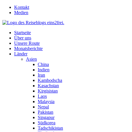
Skip
Kontakt
to
Medien
content
Startseite
Über uns
Unsere Route
Monatsberichte
Länder
Asien
China
Indien
Iran
Kambodscha
Kasachstan
Kirgisistan
Laos
Malaysia
Nepal
Pakistan
Singapur
Südkorea
Tadschikistan