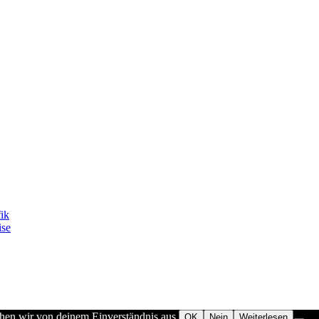
fik
ise
ehen wir von deinem Einverständnis aus.
OK
Nein
Weiterlesen