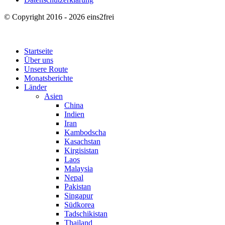
© Copyright 2016 - 2026 eins2frei
Startseite
Über uns
Unsere Route
Monatsberichte
Länder
Asien
China
Indien
Iran
Kambodscha
Kasachstan
Kirgisistan
Laos
Malaysia
Nepal
Pakistan
Singapur
Südkorea
Tadschikistan
Thailand