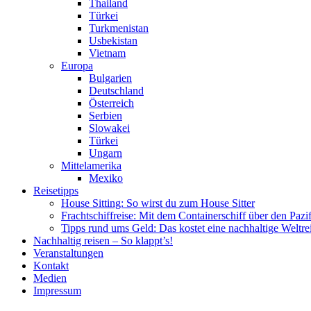
Thailand
Türkei
Turkmenistan
Usbekistan
Vietnam
Europa
Bulgarien
Deutschland
Österreich
Serbien
Slowakei
Türkei
Ungarn
Mittelamerika
Mexiko
Reisetipps
House Sitting: So wirst du zum House Sitter
Frachtschiffreise: Mit dem Containerschiff über den Pazi
Tipps rund ums Geld: Das kostet eine nachhaltige Weltre
Nachhaltig reisen – So klappt’s!
Veranstaltungen
Kontakt
Medien
Impressum