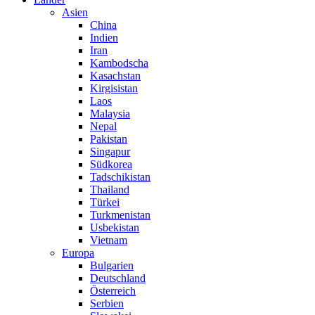
Asien
China
Indien
Iran
Kambodscha
Kasachstan
Kirgisistan
Laos
Malaysia
Nepal
Pakistan
Singapur
Südkorea
Tadschikistan
Thailand
Türkei
Turkmenistan
Usbekistan
Vietnam
Europa
Bulgarien
Deutschland
Österreich
Serbien