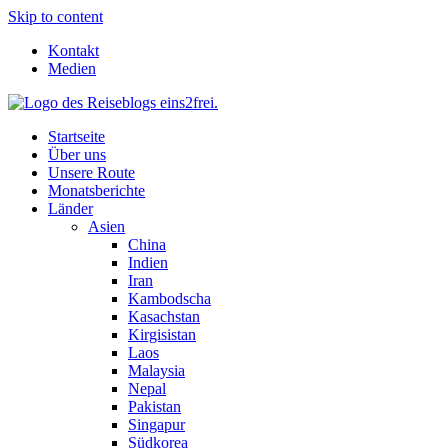
Skip to content
Kontakt
Medien
Startseite
Über uns
Unsere Route
Monatsberichte
Länder
Asien
China
Indien
Iran
Kambodscha
Kasachstan
Kirgisistan
Laos
Malaysia
Nepal
Pakistan
Singapur
Südkorea