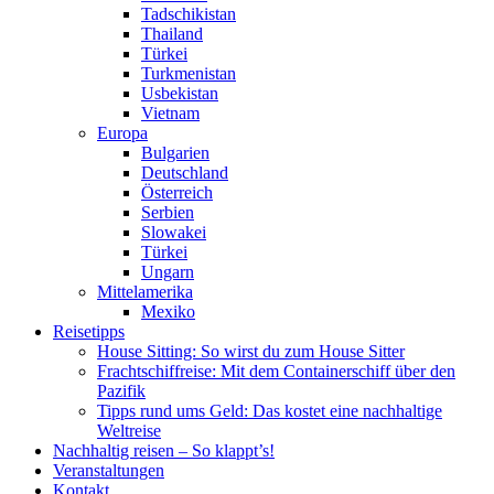
Tadschikistan
Thailand
Türkei
Turkmenistan
Usbekistan
Vietnam
Europa
Bulgarien
Deutschland
Österreich
Serbien
Slowakei
Türkei
Ungarn
Mittelamerika
Mexiko
Reisetipps
House Sitting: So wirst du zum House Sitter
Frachtschiffreise: Mit dem Containerschiff über den
Pazifik
Tipps rund ums Geld: Das kostet eine nachhaltige
Weltreise
Nachhaltig reisen – So klappt’s!
Veranstaltungen
Kontakt