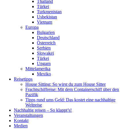
Thailand
Türkei
Turkmenistan
Usbekistan
Vietnam
Europa
Bulgarien
Deutschland
Österreich
Serbien
Slowakei
Türkei
Ungarn
Mittelamerika
Mexiko
Reisetipps
House Sitting: So wirst du zum House Sitter
Frachtschiffreise: Mit dem Containerschiff über den
Pazifik
Tipps rund ums Geld: Das kostet eine nachhaltige
Weltreise
Nachhaltig reisen – So klappt’s!
Veranstaltungen
Kontakt
Medien