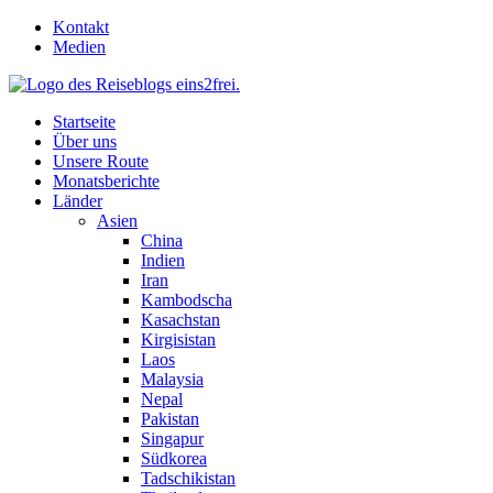
Skip
Kontakt
to
Medien
content
Startseite
Über uns
Unsere Route
Monatsberichte
Länder
Asien
China
Indien
Iran
Kambodscha
Kasachstan
Kirgisistan
Laos
Malaysia
Nepal
Pakistan
Singapur
Südkorea
Tadschikistan