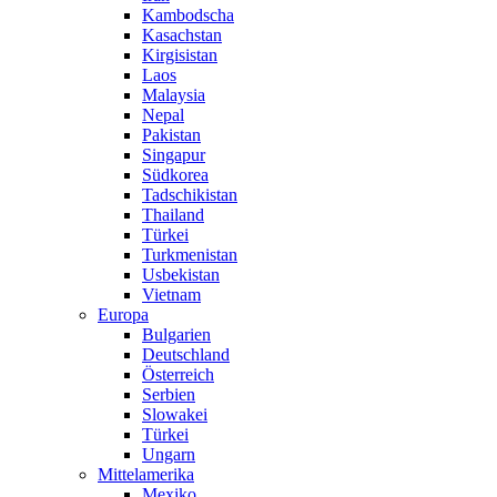
Kambodscha
Kasachstan
Kirgisistan
Laos
Malaysia
Nepal
Pakistan
Singapur
Südkorea
Tadschikistan
Thailand
Türkei
Turkmenistan
Usbekistan
Vietnam
Europa
Bulgarien
Deutschland
Österreich
Serbien
Slowakei
Türkei
Ungarn
Mittelamerika
Mexiko