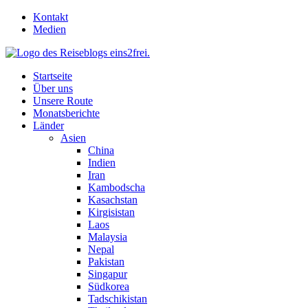
Skip
Kontakt
to
Medien
content
Startseite
Über uns
Unsere Route
Monatsberichte
Länder
Asien
China
Indien
Iran
Kambodscha
Kasachstan
Kirgisistan
Laos
Malaysia
Nepal
Pakistan
Singapur
Südkorea
Tadschikistan