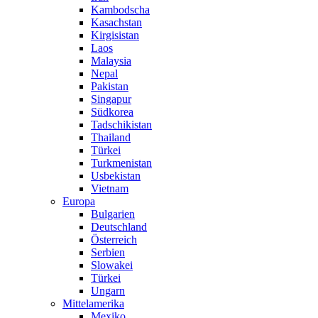
Kambodscha
Kasachstan
Kirgisistan
Laos
Malaysia
Nepal
Pakistan
Singapur
Südkorea
Tadschikistan
Thailand
Türkei
Turkmenistan
Usbekistan
Vietnam
Europa
Bulgarien
Deutschland
Österreich
Serbien
Slowakei
Türkei
Ungarn
Mittelamerika
Mexiko