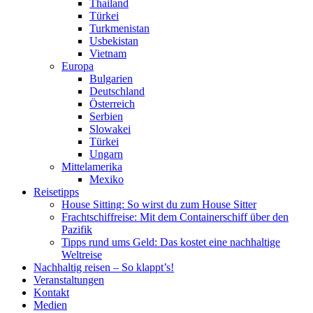
Thailand
Türkei
Turkmenistan
Usbekistan
Vietnam
Europa
Bulgarien
Deutschland
Österreich
Serbien
Slowakei
Türkei
Ungarn
Mittelamerika
Mexiko
Reisetipps
House Sitting: So wirst du zum House Sitter
Frachtschiffreise: Mit dem Containerschiff über den
Pazifik
Tipps rund ums Geld: Das kostet eine nachhaltige
Weltreise
Nachhaltig reisen – So klappt’s!
Veranstaltungen
Kontakt
Medien