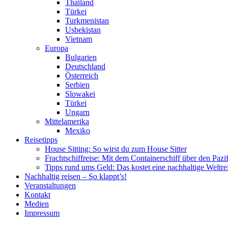
Thailand
Türkei
Turkmenistan
Usbekistan
Vietnam
Europa
Bulgarien
Deutschland
Österreich
Serbien
Slowakei
Türkei
Ungarn
Mittelamerika
Mexiko
Reisetipps
House Sitting: So wirst du zum House Sitter
Frachtschiffreise: Mit dem Containerschiff über den Pazi
Tipps rund ums Geld: Das kostet eine nachhaltige Weltre
Nachhaltig reisen – So klappt’s!
Veranstaltungen
Kontakt
Medien
Impressum