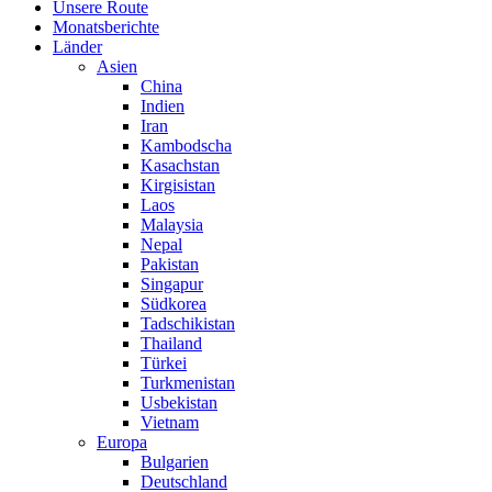
Unsere Route
Monatsberichte
Länder
Asien
China
Indien
Iran
Kambodscha
Kasachstan
Kirgisistan
Laos
Malaysia
Nepal
Pakistan
Singapur
Südkorea
Tadschikistan
Thailand
Türkei
Turkmenistan
Usbekistan
Vietnam
Europa
Bulgarien
Deutschland