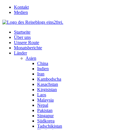
Skip
Kontakt
to
Medien
content
Startseite
Über uns
Unsere Route
Monatsberichte
Länder
Asien
China
Indien
Iran
Kambodscha
Kasachstan
Kirgisistan
Laos
Malaysia
Nepal
Pakistan
Singapur
Südkorea
Tadschikistan