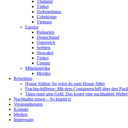
Thailand
Türkei
Turkmenistan
Usbekistan
Vietnam
Europa
Bulgarien
Deutschland
Österreich
Serbien
Slowakei
Türkei
Ungarn
Mittelamerika
Mexiko
Reisetipps
House Sitting: So wirst du zum House Sitter
Frachtschiffreise: Mit dem Containerschiff über den Pazi
Tipps rund ums Geld: Das kostet eine nachhaltige Weltre
Nachhaltig reisen – So klappt’s!
Veranstaltungen
Kontakt
Medien
Impressum