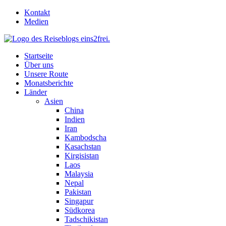
Skip
Kontakt
to
Medien
content
Startseite
Über uns
Unsere Route
Monatsberichte
Länder
Asien
China
Indien
Iran
Kambodscha
Kasachstan
Kirgisistan
Laos
Malaysia
Nepal
Pakistan
Singapur
Südkorea
Tadschikistan