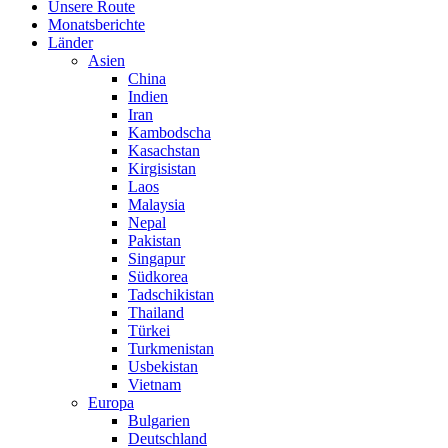
Unsere Route
Monatsberichte
Länder
Asien
China
Indien
Iran
Kambodscha
Kasachstan
Kirgisistan
Laos
Malaysia
Nepal
Pakistan
Singapur
Südkorea
Tadschikistan
Thailand
Türkei
Turkmenistan
Usbekistan
Vietnam
Europa
Bulgarien
Deutschland