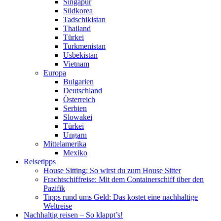
Singapur
Südkorea
Tadschikistan
Thailand
Türkei
Turkmenistan
Usbekistan
Vietnam
Europa
Bulgarien
Deutschland
Österreich
Serbien
Slowakei
Türkei
Ungarn
Mittelamerika
Mexiko
Reisetipps
House Sitting: So wirst du zum House Sitter
Frachtschiffreise: Mit dem Containerschiff über den
Pazifik
Tipps rund ums Geld: Das kostet eine nachhaltige
Weltreise
Nachhaltig reisen – So klappt’s!