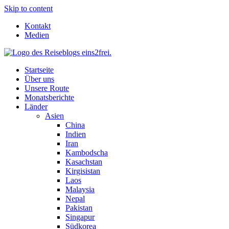
Skip to content
Kontakt
Medien
Startseite
Über uns
Unsere Route
Monatsberichte
Länder
Asien
China
Indien
Iran
Kambodscha
Kasachstan
Kirgisistan
Laos
Malaysia
Nepal
Pakistan
Singapur
Südkorea