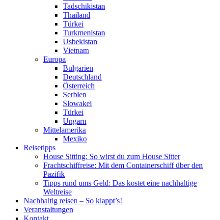
Tadschikistan
Thailand
Türkei
Turkmenistan
Usbekistan
Vietnam
Europa
Bulgarien
Deutschland
Österreich
Serbien
Slowakei
Türkei
Ungarn
Mittelamerika
Mexiko
Reisetipps
House Sitting: So wirst du zum House Sitter
Frachtschiffreise: Mit dem Containerschiff über den
Pazifik
Tipps rund ums Geld: Das kostet eine nachhaltige
Weltreise
Nachhaltig reisen – So klappt’s!
Veranstaltungen
Kontakt