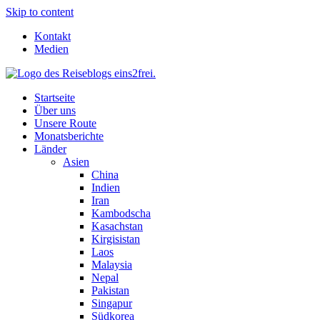
Skip to content
Kontakt
Medien
Startseite
Über uns
Unsere Route
Monatsberichte
Länder
Asien
China
Indien
Iran
Kambodscha
Kasachstan
Kirgisistan
Laos
Malaysia
Nepal
Pakistan
Singapur
Südkorea