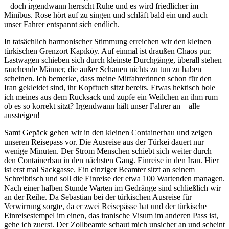
– doch irgendwann herrscht Ruhe und es wird friedlicher im
Minibus. Rose hört auf zu singen und schläft bald ein und auch
unser Fahrer entspannt sich endlich.
In tatsächlich harmonischer Stimmung erreichen wir den kleinen
türkischen Grenzort Kapıköy. Auf einmal ist draußen Chaos pur.
Lastwagen schieben sich durch kleinste Durchgänge, überall stehen
rauchende Männer, die außer Schauen nichts zu tun zu haben
scheinen. Ich bemerke, dass meine Mitfahrerinnen schon für den
Iran gekleidet sind, ihr Kopftuch sitzt bereits. Etwas hektisch hole
ich meines aus dem Rucksack und zupfe ein Weilchen an ihm rum –
ob es so korrekt sitzt? Irgendwann hält unser Fahrer an – alle
aussteigen!
Samt Gepäck gehen wir in den kleinen Containerbau und zeigen
unseren Reisepass vor. Die Ausreise aus der Türkei dauert nur
wenige Minuten. Der Strom Menschen schiebt sich weiter durch
den Containerbau in den nächsten Gang. Einreise in den Iran. Hier
ist erst mal Sackgasse. Ein einziger Beamter sitzt an seinem
Schreibtisch und soll die Einreise der etwa 100 Wartenden managen.
Nach einer halben Stunde Warten im Gedränge sind schließlich wir
an der Reihe. Da Sebastian bei der türkischen Ausreise für
Verwirrung sorgte, da er zwei Reisepässe hat und der türkische
Einreisestempel im einen, das iranische Visum im anderen Pass ist,
gehe ich zuerst. Der Zollbeamte schaut mich unsicher an und scheint