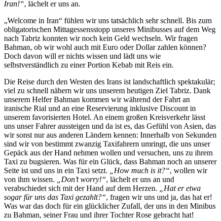
Iran!“
, lächelt er uns an.
„Welcome in Iran“ fühlen wir uns tatsächlich sehr schnell. Bis zum
obligatorischen Mittagessensstopp unseres Minibusses auf dem Weg
nach Tabriz konnten wir noch kein Geld wechseln. Wir fragen
Bahman, ob wir wohl auch mit Euro oder Dollar zahlen können?
Doch davon will er nichts wissen und lädt uns wie
selbstverständlich zu einer Portion Kebab mit Reis ein.
Die Reise durch den Westen des Irans ist landschaftlich spektakulär;
viel zu schnell nähern wir uns unserem heutigen Ziel Tabriz. Dank
unserem Helfer Bahman kommen wir während der Fahrt an
iranische Rial und an eine Reservierung inklusive Discount in
unserem favorisierten Hotel. An einem großen Kreisverkehr lässt
uns unser Fahrer aussteigen und da ist es, das Gefühl von Asien, das
wir sonst nur aus anderen Ländern kennen: Innerhalb von Sekunden
sind wir von bestimmt zwanzig Taxifahrern umringt, die uns unser
Gepäck aus der Hand nehmen wollen und versuchen, uns zu ihrem
Taxi zu bugsieren. Was für ein Glück, dass Bahman noch an unserer
Seite ist und uns in ein Taxi setzt.
„How much is it?“
, wollen wir
von ihm wissen.
„Don’t worry!“
, lächelt er uns an und
verabschiedet sich mit der Hand auf dem Herzen.
„Hat er etwa
sogar für uns das Taxi gezahlt?“
, fragen wir uns und ja, das hat er!
Was war das doch für ein glücklicher Zufall, der uns in den Minibus
zu Bahman, seiner Frau und ihrer Tochter Rose gebracht hat!