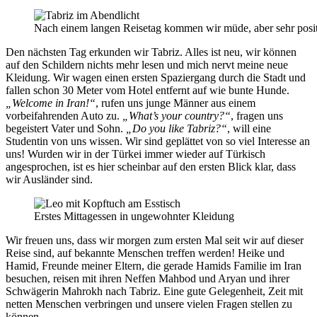
Nach einem langen Reisetag kommen wir müde, aber sehr posit
Den nächsten Tag erkunden wir Tabriz. Alles ist neu, wir können
auf den Schildern nichts mehr lesen und mich nervt meine neue
Kleidung. Wir wagen einen ersten Spaziergang durch die Stadt und
fallen schon 30 Meter vom Hotel entfernt auf wie bunte Hunde.
„Welcome in Iran!“
, rufen uns junge Männer aus einem
vorbeifahrenden Auto zu.
„What’s your country?“
, fragen uns
begeistert Vater und Sohn.
„Do you like Tabriz?“
, will eine
Studentin von uns wissen. Wir sind geplättet von so viel Interesse an
uns! Wurden wir in der Türkei immer wieder auf Türkisch
angesprochen, ist es hier scheinbar auf den ersten Blick klar, dass
wir Ausländer sind.
Erstes Mittagessen in ungewohnter Kleidung
Wir freuen uns, dass wir morgen zum ersten Mal seit wir auf dieser
Reise sind, auf bekannte Menschen treffen werden! Heike und
Hamid, Freunde meiner Eltern, die gerade Hamids Familie im Iran
besuchen, reisen mit ihren Neffen Mahbod und Aryan und ihrer
Schwägerin Mahrokh nach Tabriz. Eine gute Gelegenheit, Zeit mit
netten Menschen verbringen und unsere vielen Fragen stellen zu
können.