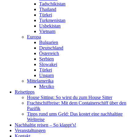
Tadschikistan
Thailand
Türkei
Turkmenistan
Usbekistan
Vietnam
Europa
Bulgarien
Deutschland
Österreich
Serbien
Slowakei
Türkei
Ungarn
Mittelamerika
Mexiko
Reisetipps
House Sitting: So wirst du zum House Sitter
Frachtschiffreise: Mit dem Containerschiff über den
Pazifik
Tipps rund ums Geld: Das kostet eine nachhaltige
Weltreise
Nachhaltig reisen – So klappt’s!
Veranstaltungen
Kontakt