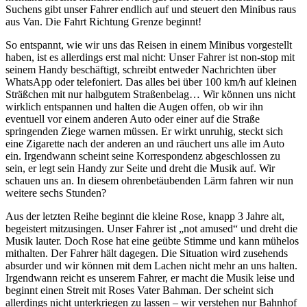
Suchens gibt unser Fahrer endlich auf und steuert den Minibus raus
aus Van. Die Fahrt Richtung Grenze beginnt!
So entspannt, wie wir uns das Reisen in einem Minibus vorgestellt
haben, ist es allerdings erst mal nicht: Unser Fahrer ist non-stop mit
seinem Handy beschäftigt, schreibt entweder Nachrichten über
WhatsApp oder telefoniert. Das alles bei über 100 km/h auf kleinen
Sträßchen mit nur halbgutem Straßenbelag… Wir können uns nicht
wirklich entspannen und halten die Augen offen, ob wir ihn
eventuell vor einem anderen Auto oder einer auf die Straße
springenden Ziege warnen müssen. Er wirkt unruhig, steckt sich
eine Zigarette nach der anderen an und räuchert uns alle im Auto
ein. Irgendwann scheint seine Korrespondenz abgeschlossen zu
sein, er legt sein Handy zur Seite und dreht die Musik auf. Wir
schauen uns an. In diesem ohrenbetäubenden Lärm fahren wir nun
weitere sechs Stunden?
Aus der letzten Reihe beginnt die kleine Rose, knapp 3 Jahre alt,
begeistert mitzusingen. Unser Fahrer ist „not amused“ und dreht die
Musik lauter. Doch Rose hat eine geübte Stimme und kann mühelos
mithalten. Der Fahrer hält dagegen. Die Situation wird zusehends
absurder und wir können mit dem Lachen nicht mehr an uns halten.
Irgendwann reicht es unserem Fahrer, er macht die Musik leise und
beginnt einen Streit mit Roses Vater Bahman. Der scheint sich
allerdings nicht unterkriegen zu lassen – wir verstehen nur Bahnhof