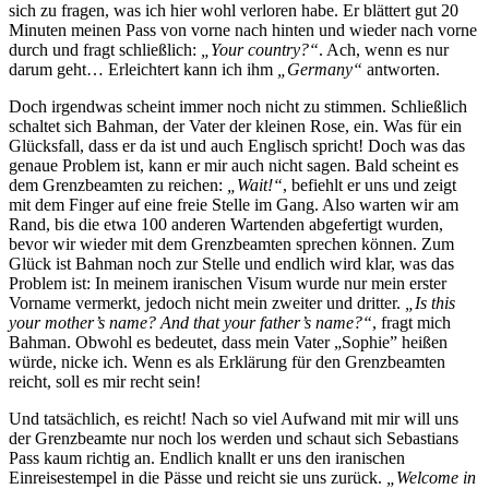
sich zu fragen, was ich hier wohl verloren habe. Er blättert gut 20
Minuten meinen Pass von vorne nach hinten und wieder nach vorne
durch und fragt schließlich:
„Your country?“
. Ach, wenn es nur
darum geht… Erleichtert kann ich ihm
„Germany“
antworten.
Doch irgendwas scheint immer noch nicht zu stimmen. Schließlich
schaltet sich Bahman, der Vater der kleinen Rose, ein. Was für ein
Glücksfall, dass er da ist und auch Englisch spricht! Doch was das
genaue Problem ist, kann er mir auch nicht sagen. Bald scheint es
dem Grenzbeamten zu reichen:
„Wait!“
, befiehlt er uns und zeigt
mit dem Finger auf eine freie Stelle im Gang. Also warten wir am
Rand, bis die etwa 100 anderen Wartenden abgefertigt wurden,
bevor wir wieder mit dem Grenzbeamten sprechen können. Zum
Glück ist Bahman noch zur Stelle und endlich wird klar, was das
Problem ist: In meinem iranischen Visum wurde nur mein erster
Vorname vermerkt, jedoch nicht mein zweiter und dritter.
„Is this
your mother’s name? And that your father’s name?“
, fragt mich
Bahman. Obwohl es bedeutet, dass mein Vater „Sophie” heißen
würde, nicke ich. Wenn es als Erklärung für den Grenzbeamten
reicht, soll es mir recht sein!
Und tatsächlich, es reicht! Nach so viel Aufwand mit mir will uns
der Grenzbeamte nur noch los werden und schaut sich Sebastians
Pass kaum richtig an. Endlich knallt er uns den iranischen
Einreisestempel in die Pässe und reicht sie uns zurück.
„Welcome in