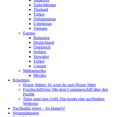
Südkorea
Tadschikistan
Thailand
Türkei
Turkmenistan
Usbekistan
Vietnam
Europa
Bulgarien
Deutschland
Österreich
Serbien
Slowakei
Türkei
Ungarn
Mittelamerika
Mexiko
Reisetipps
House Sitting: So wirst du zum House Sitter
Frachtschiffreise: Mit dem Containerschiff über den
Pazifik
Tipps rund ums Geld: Das kostet eine nachhaltige
Weltreise
Nachhaltig reisen – So klappt’s!
Veranstaltungen